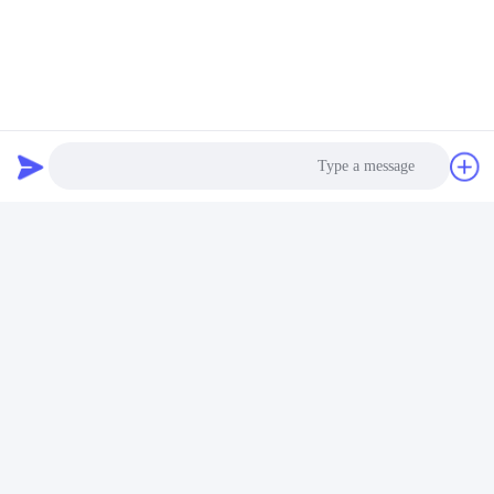
برچسب‌ها:
 Testing Instruments,packaging Drop Test Equipment
Packaging Drop Test Equipment
,
Photo
Video Call
تماس سریع
Audio Call
آدرس
اتاق 105، ساختمان F4، منطقه F، شهر دیجیتال تیانان، منطقه
نانچنگ، شهر دونگوان، استان گوانگدونگ، چین