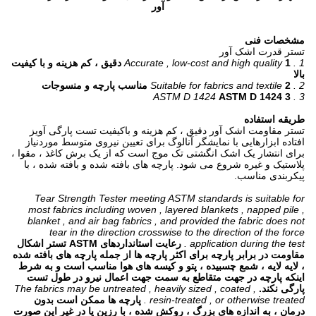
آور
مشخصات فنی
تستر قدرت اشک آور
1 .
1
Accurate , low-cost and high quality
دقیق ، کم هزینه و با کیفیت
بالا
2 .
2
Suitable for fabrics and textile
مناسب پارچه و منسوجات
ASTM D 1424
ASTM D 1424
3
3 .
طریقه استفاده
تستر مقاومت اشک آور دقیق ، کم هزینه و باکیفیت تست پارگی آویز
افتاده ابزارهایی با نمایشگر آنالوگ برای تعیین نیروی متوسط ​​موردنیاز
برای انتشار یک اشک انگشتی تک موج است که از یک برش کاغذ ، مقوا ،
پلاستیک و غیره شروع می شود. پارچه های بافته شده و بافته شده ، با
پیکربندی مناسب.
Tear Strength Tester meeting ASTM standards is suitable for
most fabrics including woven , layered blankets , napped pile ,
blanket , and air bag fabrics , and provided the fabric does not
tear in the direction crosswise to the direction of the force
application during the test .
رعایت استانداردهای ASTM تستر اشکال
مقاومت در برابر پارچه برای اکثر پارچه ها از جمله پارچه های بافته شده
، لایه لایه ، شمع چسبیده ، پتو و کیسه های هوا مناسب است و به شرط
اینکه پارچه در جهت متقاطع به سمت جهت اعمال نیرو در طول تست
پارگی نکند.
The fabrics may be untreated , heavily sized , coated ,
resin-treated , or otherwise treated .
پارچه ها ممکن است بدون
درمان ، به اندازه های بزرگ ، روکش شده ، با رزین یا در غیر این صورت