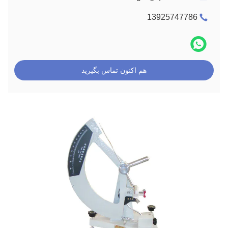
13925747786
هم اکنون تماس بگیرید