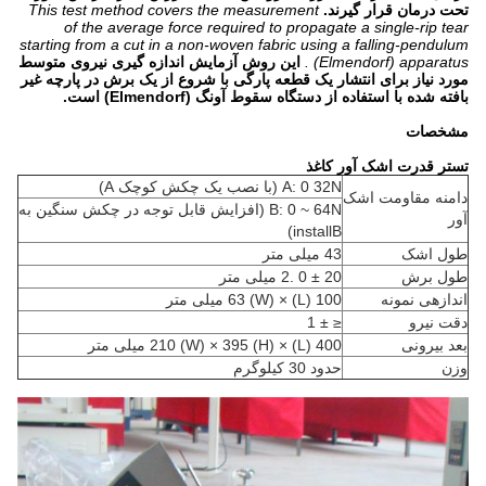
تحت درمان قرار گیرند.
This test method covers the measurement
of the average force required to propagate a single-rip tear
starting from a cut in a non-woven fabric using a falling-pendulum
(Elmendorf) apparatus .
این روش آزمایش اندازه گیری نیروی متوسط
​​مورد نیاز برای انتشار یک قطعه پارگی با شروع از یک برش در پارچه غیر
بافته شده با استفاده از دستگاه سقوط آونگ (Elmendorf) است.
مشخصات
تستر قدرت اشک آور کاغذ
A: 0 32N (با نصب یک چکش کوچک A)
دامنه مقاومت اشک
B: 0 ~ 64N (افزایش قابل توجه در چکش سنگین به
آور
installB)
طول اشک
43 میلی متر
طول برش
20 ± 0 .2 میلی متر
اندازهی نمونه
100 (L) × 63 (W) میلی متر
دقت نیرو
≤ ± 1
بعد بیرونی
400 (L) × 210 (W) × 395 (H) میلی متر
وزن
حدود 30 کیلوگرم