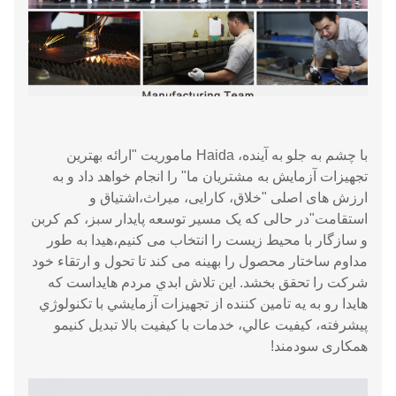
با چشم به جلو به آینده، Haida ماموریت "ارائه بهترین
تجهیزات آزمایش به مشتریان ما" را انجام خواهد داد و به
ارزش های اصلی "خلاق، کارایی، میراث،اشتیاق و
استقامت"در حالی که یک مسیر توسعه پایدار سبز، کم کربن
و سازگار با محیط زیست را انتخاب می کنیم،هیدا به طور
مداوم ساختار محصول را بهینه می کند تا تحول و ارتقاء خود
شرکت را تحقق بخشد. اين تلاش ابدي مردم هايداست که
هايدا رو به يه تامين کننده از تجهیزات آزمايشي با تکنولوژي
پيشرفته، کيفيت عالي، خدمات با کيفيت بالا تبديل کنيمو
همکاری سودمند!