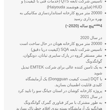
تاسیس شرکت تابعه QTS (خدمات فنی با کیفیت) و
HUD (فناوری هوشمند Haiyouda)
20000 متر مربع کارخانه استانداردسازی مکانیکی به
بهره برداری رسید
هفتم
4
پنج ساله (2020~)
در سال 2020
20000 متر مربع کارخانه هونان در حال ساخت است
تاسیس شرکت تابعه SQA (کیفیت دریا دقیق)
مقر مستقر گروه در پارک سایبری تیانان، دونگوان،
گوانگدونگ
به یک تامین کننده عالی برای شرکت EMTEK تبدیل
شوید
با DQT (تست کیفیت Dongguan) یک آزمایشگاه
کلیدی قابلیت اطمینان بسازید.
پروژه کارخانه کوشان در استان جیانگ سو را تایید کرد
در سال 2021
به طور مشترک با مرکز فناوری گمرک گوانگدونگ
هوانگپو یک آزمایشگاه بسته بندی اقلام خطرناک بسازید