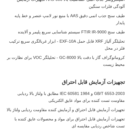
آلودگی فلزات سنگین
طیف سنج جذب اتمی دقیق AAS با منبع نور لامپ عنصر و خط پایه
پایدار
طیف سنج FTIR IR-9000 سیستم شناسایی سریع پلیمر و آلاینده
تحلیلگر آلیاژ XRF قابل حمل EXF-10A - ابزار غربالگری سریع ترکیب
فلز در محل
کروماتوگراف گاز با دقت بالا GC-8000 - تحلیلگر VOC برای نظارت بر
محیط زیست
تجهیزات آزمایش قابل احتراق
GB/T 6553-2003 و IEC 60581 1984 مطابق با ولتاژ بالا ردیابی
مقاومت تست کننده برای مواد عایق الکتریکی
تجهیزات آزمایش قابل احتراق و آزمایش کننده مقاومت ردیابی ولتاژ بالا
تجهیزات آزمایش قابل احتراق برای مواد و محصولات عایق کننده با
تست شاخص ردیابی مقایسه ای