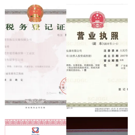
ISO
CE
Tax registration certificate
The business license