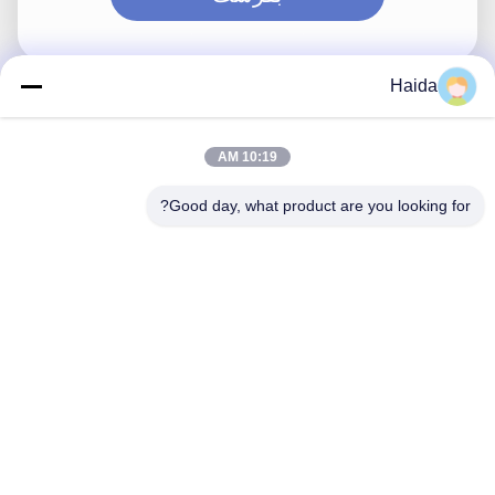
Haida
تماس سریع
10:19 AM
آدرس
Good day, what product are you looking for?
اتاق 105، ساختمان F4، منطقه F، شهر دیجیتال تیانان، منطقه
نانچنگ، شهر دونگوان، استان گوانگدونگ، چین
تلفن
86-0769-89055588
نامه الکترونیکی
salesmanager@qc-test.com