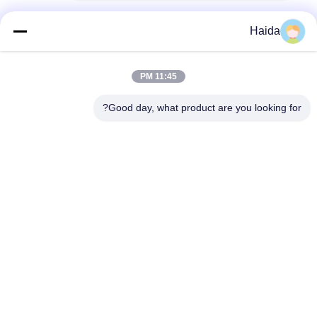
Haida
تماس سریع
11:45 PM
آدرس
Good day, what product are you looking for?
اتاق 105، ساختمان F4، منطقه F، شهر دیجیتال تیانان، منطقه
نانچنگ، شهر دونگوان، استان گوانگدونگ، چین
تلفن
86-0769-89055588
نامه الکترونیکی
salesmanager@qc-test.com
حریم خصوصی
|
نقشه سایت
| چین خوب کیفیت دستگاه های تست