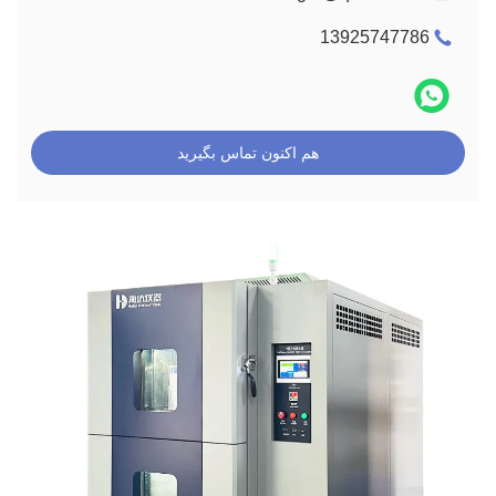
13925747786
هم اکنون تماس بگیرید