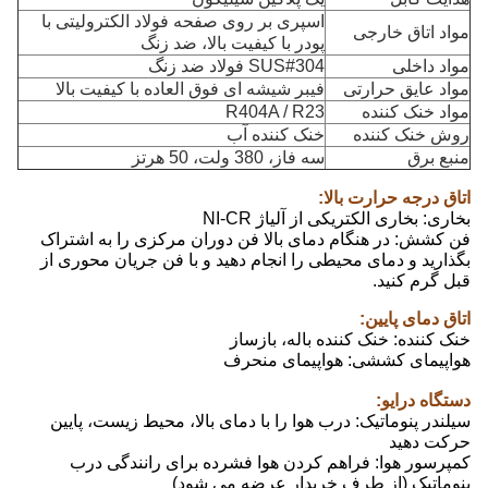
اسپری بر روی صفحه فولاد الکترولیتی با
مواد اتاق خارجی
پودر با کیفیت بالا، ضد زنگ
مواد داخلی
SUS#304 فولاد ضد زنگ
مواد عایق حرارتی
فیبر شیشه ای فوق العاده با کیفیت بالا
مواد خنک کننده
R404A / R23
روش خنک کننده
خنک کننده آب
منبع برق
سه فاز، 380 ولت، 50 هرتز
اتاق درجه حرارت بالا:
بخاری: بخاری الکتریکی از آلیاژ NI-CR
فن کشش: در هنگام دمای بالا فن دوران مرکزی را به اشتراک
بگذارید و دمای محیطی را انجام دهید و با فن جریان محوری از
قبل گرم کنید.
اتاق دمای پایین:
خنک کننده: خنک کننده باله، بازساز
هواپیمای کششی: هواپیمای منحرف
دستگاه درایو:
سیلندر پنوماتیک: درب هوا را با دمای بالا، محیط زیست، پایین
حرکت دهید
کمپرسور هوا: فراهم کردن هوا فشرده برای رانندگی درب
پنوماتیک (از طرف خریدار عرضه می شود)