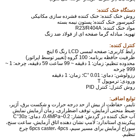
دستگاه خنک کننده:
روش خنک کننده: خنک کننده فشرده سازی مکانیکی
کمپرسور خنک کننده: پستون نیمه بسته
مواد خنک کننده: R23/R404A
تهویه: مبادله گرما صفحه ای از فولاد ضد زنگ
کنترل کننده:
رابط کاربری: صفحه لمسی LCD رنگ 6 اینچ
ظرفیت حافظه برنامه: 100 گروه (تغییر توسط اپراتور)
محدوده تنظیم: زمان: 1 دقیقه ~ 99 ساعت 59 دقیقه، چرخه: 1 ~
999 چرخه
رزولوشن: دمای: 0.01 °C؛ زمان: 1 دقیقه
ورودی: ترموپول T
روش کنترل: کنترل PID
توابع اضافی:
تایمر، حفاظت از بیش از حد درجه حرارت و شکست برق، آژیر،
ضبط منحنی آزمایش، توقف اضطراری، زمان آزمایش نمایش
آب خنک کننده در گردش: فشار: 0.2~0.4MPa، دمای: ≤30°C
پیکربندی استاندارد: لامپ نشان دهنده اتاق آزمایش، ساعت سنج،
سوراخ آزمایش برای مسیر سیم، 6pcs caster، 4pcs چرخ
تنظیم.