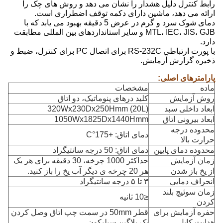
رابط کنترل دلیل هشدار را نشان می دهد و روش های چک را
ارائه می دهد، ماشین دارای دکمه توقف اضطراری است.
دمای شوک سرد و گرم در عرض 5 دقیقه بهبود می یابد که با
MTL، IEC، JIS، GJB و سایر استانداردهای بین المللی مطابقت
دارد.
با پورت ارتباطی RS-232C برای اتصال PC برای کنترل، ضبط و
ذخیره گزارش آزمایش.
پارامترهای اصلی:
ماده
مشخصات
روش آزمایش
کلید درهای پنوماتیک، دو اتاق
ابعاد داخلی سبد
320Wx230Dx250Hmm (20L)
ابعاد بیرونی اتاق
1050Wx1825Dx1440Hmm
محدوده درجه
دمای اتاق: +175°C
حرارت بالا
محدوده دمای پایین
دمای اتاق: 50 درجه سانتیگراد
زمان آزمایش
حداکثر 1000 چرخه، 30 دقیقه برای هر یک
از یخ باز شدن
هر 20 چرخه ی دیگر آب یخ را باز کنید.
انحراف دمایی
۳ تا ۵ درجه سانتیگراد
زمان سوئیچ بلند
≤10 ثانیه
کردن
حفره آزمایش برای
قطر 50mm در سمت چپ اتاق وصل کردن
هدایت کابل
یک پلاگین سیلیکون