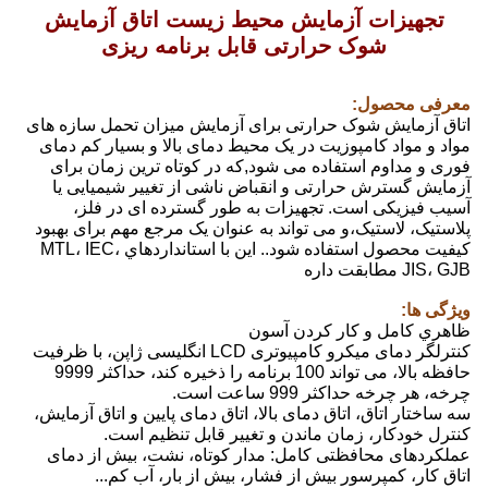
تجهیزات آزمایش محیط زیست اتاق آزمایش
شوک حرارتی قابل برنامه ریزی
معرفی محصول:
اتاق آزمایش شوک حرارتی برای آزمایش میزان تحمل سازه های
مواد و مواد کامپوزیت در یک محیط دمای بالا و بسیار کم دمای
فوری و مداوم استفاده می شود,که در کوتاه ترین زمان برای
آزمایش گسترش حرارتی و انقباض ناشی از تغییر شیمیایی یا
آسیب فیزیکی است. تجهیزات به طور گسترده ای در فلز،
پلاستیک، لاستیک،و می تواند به عنوان یک مرجع مهم برای بهبود
کیفیت محصول استفاده شود.. اين با استانداردهاي MTL، IEC،
JIS، GJB مطابقت داره
ویژگی ها:
ظاهري کامل و کار کردن آسون
کنترلگر دمای میکرو کامپیوتری LCD انگلیسی ژاپن، با ظرفیت
حافظه بالا، می تواند 100 برنامه را ذخیره کند، حداکثر 9999
چرخه، هر چرخه حداکثر 999 ساعت است.
سه ساختار اتاق، اتاق دمای بالا، اتاق دمای پایین و اتاق آزمایش،
کنترل خودکار، زمان ماندن و تغییر قابل تنظیم است.
عملکردهای محافظتی کامل: مدار کوتاه، نشت، بیش از دمای
اتاق کار، کمپرسور بیش از فشار، بیش از بار، آب کم...