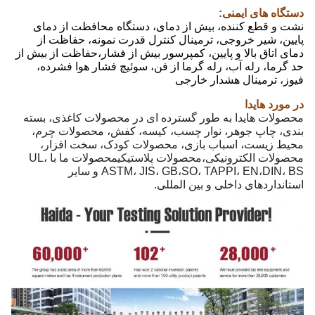
دستگاه های ایمنی:
نشت و قطع کننده، بیش از دمای، دستگاه محافظت از دمای
پایین، شیر خروجی، ترمینال کنترل قدرت نمونه، حفاظت از
دمای اتاق بالا و پایین، کمپرسور بیش از فشار،حفاظت از بیش از
حد گرما، رله آب، رله گرما از فن، سوئیچ فشار هوا فشرده،
فیوز، ترمینال هشدار خارجی
در مورد هايدا
محصولات هایدا به طور گسترده ای در محصولات کاغذی، بسته
بندی، چاپ جوهر، نوار چسب، کیسه، کفش، محصولات چرم،
محیط زیست، اسباب بازی، محصولات کودک، سخت افزار،
محصولات الکترونیکی،محصولات پلاستیکیمحصولات ما با UL،
ASTM، JIS، GB،SO، TAPPI، EN،DIN، BS و سایر
استانداردهای داخلی و بین المللی.