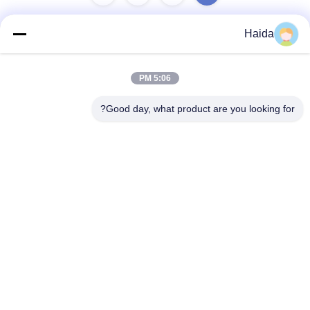
Haida
تماس سریع
5:06 PM
آدرس
Good day, what product are you looking for?
اتاق 105، ساختمان F4، منطقه F، شهر دیجیتال تیانان، منطقه
نانچنگ، شهر دونگوان، استان گوانگدونگ، چین
تلفن
86-0769-89055588
نامه الکترونیکی
salesmanager@qc-test.com