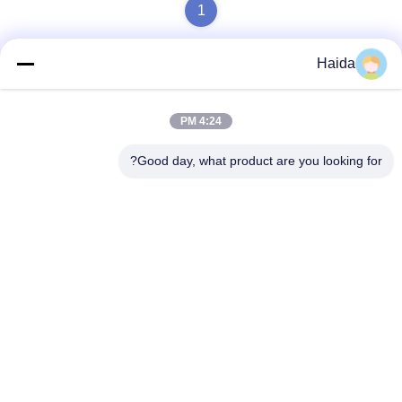
1
Haida
تماس سریع
4:24 PM
آدرس
Good day, what product are you looking for?
اتاق 105، ساختمان F4، منطقه F، شهر دیجیتال تیانان، منطقه
نانچنگ، شهر دونگوان، استان گوانگدونگ، چین
تلفن
86-0769-89055588
نامه الکترونیکی
salesmanager@qc-test.com