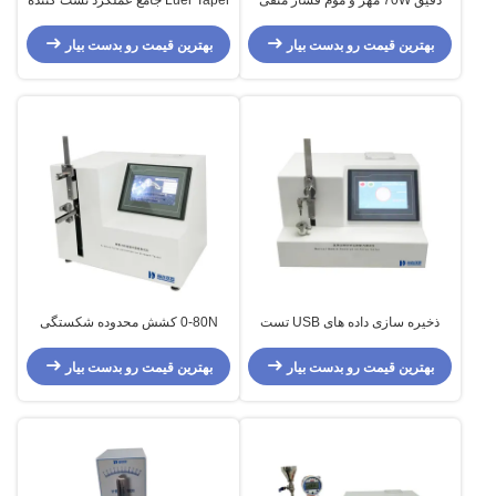
تست آسان برای گرفتن
با محدوده گشتاور از 0.010N.m
0.500N.m
بهترین قیمت رو بدست بیار
بهترین قیمت رو بدست بیار
ذخیره سازی داده های USB تست
0-80N کشش محدوده شکستگی
کننده نیروی نفوذ سوزن پزشکی
نیروی و اتصال قدرت تست
100mm/min سرعت حرکت
بهترین قیمت رو بدست بیار
بهترین قیمت رو بدست بیار