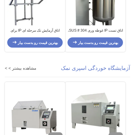
اتاق تست IP غوطه وری SUS # 304،
اتاق آزمایش تک مرحله ای IP برای
تجهیزات تست خوردگی
اثبات عملکرد آب ابزارهای موتور
سیکلت
بهترین قیمت رو بدست بیار
بهترین قیمت رو بدست بیار
آزمایشگاه خوردگی اسپری نمک
مشاهده بیشتر > >