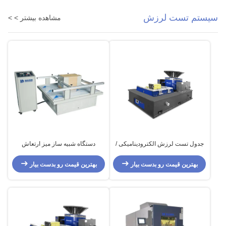
سیستم تست لرزش
مشاهده بیشتر > >
جدول تست لرزش الکترودینامیکی /
دستگاه شبیه ساز میز ارتعاش
جدول لرزش شاکر فرکانس بالا
تجهیزات تست ارتعاش ASTM
عمودی و افقی
40km/h
بهترین قیمت رو بدست بیار
بهترین قیمت رو بدست بیار