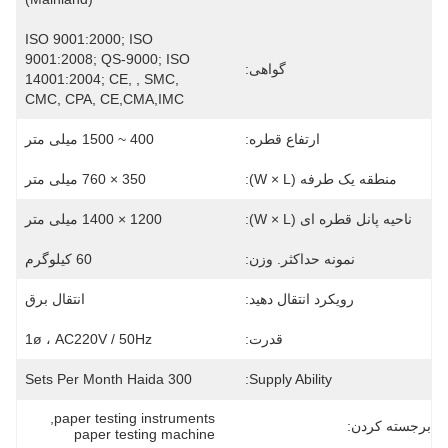
ISO 9001:2000; ISO 
9001:2008; QS-9000; ISO 
گواهی:
14001:2004; CE, , SMC, 
CMC, CPA, CE,CMA,IMC
ارتفاع قطره:
400 ~ 1500 میلی متر
منطقه یک طرفه (W × L):
350 × 760 میلی متر
ناحیه پانل قطره ای (W × L):
1200 × 1400 میلی متر
نمونه حداکثر. وزن:
60 کیلوگرم
رویکرد انتقال دهید:
انتقال برق
قدرت:
1ø ، AC220V / 50Hz
300 Sets Per Month Haida
Supply Ability:
, 
paper testing instruments
برجسته کردن:
paper testing machine