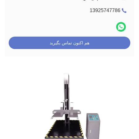
13925747786
هم اکنون تماس بگیرید