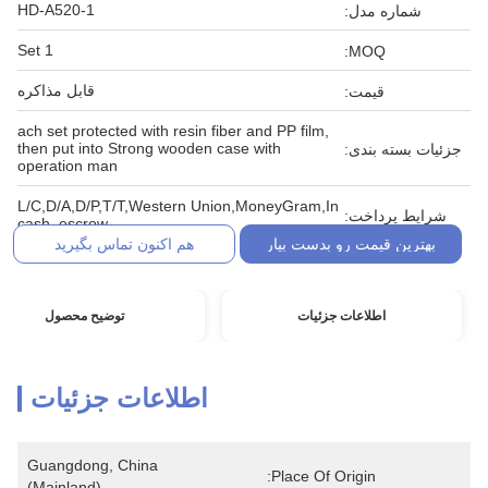
HD-A520-1
شماره مدل:
1 Set
MOQ:
قابل مذاکره
قیمت:
ach set protected with resin fiber and PP film,
then put into Strong wooden case with
جزئیات بسته بندی:
operation man
L/C,D/A,D/P,T/T,Western Union,MoneyGram,In
شرایط پرداخت:
cash, escrow
بهترین قیمت رو بدست بیار
هم اکنون تماس بگیرید
اطلاعات جزئیات
توضیح محصول
اطلاعات جزئیات
Guangdong, China 
Place Of Origin:
(Mainland)