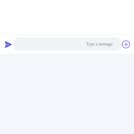
ISO 2248، JIS Z0202-87، GB / T4857.5-
معیارهای طراحی
92
Photo
Video Call
Audio Call