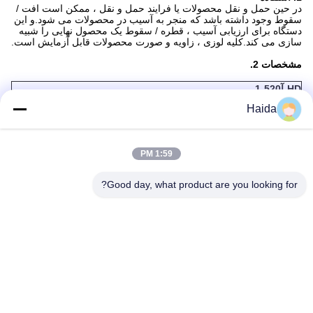
در حین حمل و نقل محصولات یا فرایند حمل و نقل ، ممکن است افت /
سقوط وجود داشته باشد که منجر به آسیب در محصولات می شود.و این
دستگاه برای ارزیابی آسیب ، قطره / سقوط یک محصول نهایی را شبیه
سازی می کند.کلیه لوزی ، زاویه و صورت محصولات قابل آزمایش است.
مشخصات 2.
HD-
آ
520
-1
روش نمایش
نشانگر ارتفاع دیجیتال (اختیاری)
Haida
قطره قد
400 ~ 1500 میلی متر
منطقه یک طرفه (W × L)
350 × 760 میلی متر
ناحیه پانل قطره ای (W ×
1200 × 1400 میلی متر
1:59 PM
L)
نمونه حداکثر.اندازه (L ×
1000 × 1000 × 800 میلی متر
Good day, what product are you looking for?
W × H)
نمونه حداکثر.وزن
60 کیلوگرم
ابعاد خارج (L × W × H)
1400 × 1200 × 2200 میلی متر
اندازه جعبه کنترل (L × W
1100 میلی متر 350 × 350
× H)
وزن
400 کیلوگرم
قدرت
1ø ، AC220V / 50Hz
رویکرد انتقال دهید
انتقال برق
اسب بخار
1/2 HP