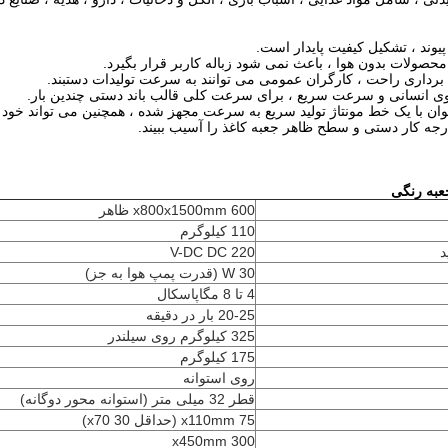
به رنگی
600 x800x1500mm ظاهر
110 کیلوگرم
220 V-DC DC
30 W (قدرت پمپ هوا به جز)
4 تا 8 مگاپاسکال
20-25 بار در دقیقه
325 کیلوگرم روی سیلندر
175 کیلوگرم
روی استوانه
قطر 32 میلی متر (استوانه محور دوگانه)
75 x110mm (حداقل x70 30)
300 x450mm