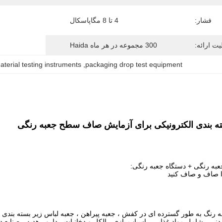
فشار:
4 تا 8 مگاپاسکال
یت ارائه:
300 مجموعه در هر ماه Haida
terial testing instruments
, 
packaging drop test equipment
 بندی الکترونیکی برای آزمایش صاف سطح جعبه رنگی
 رنگی + دستگاه جعبه رنگی:
 رنگ به طور گسترده ای در کفش ، جعبه پیراهن ، جعبه لباس زیر بسته بند
ی ، شامل مواد غذایی ، اسباب بازی ، الکل و دخانیات ، دارو ، هدیه ، صنایع 