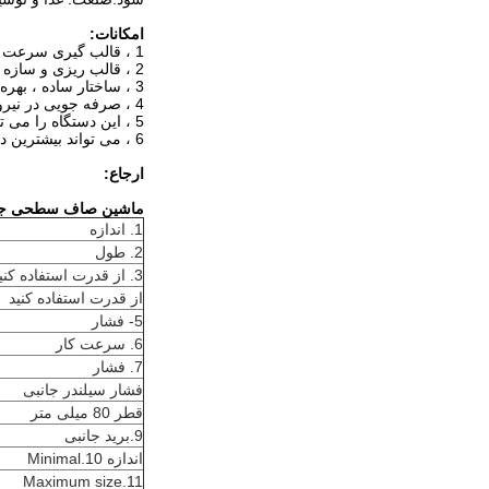
امکانات:
1 ، قالب گیری سرعت پیوند ، تشکیل کیفیت پایدار است.
2 ، قالب ریزی و سازه محصولات بدون هوا ، باعث نمی شود زباله کاربر قرار بگیرد.
3 ، ساختار ساده ، بهره برداری راحت ، کارگران عمومی می توانند به سرعت تولیدات دستبند.
4 ، صرفه جویی در نیروی انسانی و سرعت سریع ، برای سرعت کلی قالب باند دستی چندین بار.
5 ، این دستگاه را می توان با یک خط مونتاژ تولید سریع به سرعت مجهز شده ، همچنین می تواند خود تولید تنها باشد.
6 ، می تواند بیشترین درجه کار دستی و سطح ظاهر جعبه کاغذ را آسیب ببیند.
ارجاع:
ماشین صاف سطحی جع
1. اندازه
2. طول
3. از قدرت استفاده کنید
از قدرت استفاده کنید
5- فشار
6. سرعت کار
7. فشار
فشار سیلندر جانبی
قطر 80 میلی متر
9.برید جانبی
اندازه 10.Minimal
11.Maximum size