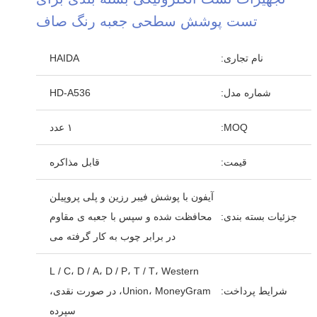
تست پوشش سطحی جعبه رنگ صاف
نام تجاری:
HAIDA
شماره مدل:
HD-A536
MOQ:
۱ عدد
قیمت:
قابل مذاکره
آیفون با پوشش فیبر رزین و پلی پروپیلن
جزئیات بسته بندی:
محافظت شده و سپس با جعبه ی مقاوم
در برابر چوب به کار گرفته می
L / C، D / A، D / P، T / T، Western
شرایط پرداخت:
Union، MoneyGram، در صورت نقدی،
سپرده