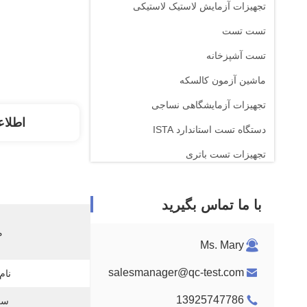
تجهیزات آزمایش لاستیک لاستیکی
تست تست
تست آشپزخانه
ماشین آزمون کالسکه
تجهیزات آزمایشگاهی نساجی
اطلاع
دستگاه تست استاندارد ISTA
تجهیزات تست باتری
دستگاه تجزیه و تحلیل شیمیایی
با ما تماس بگیرید
تجهیزات آزمایش قابل احتراق
م
Ms. Mary
salesmanager@qc-test.com
نام
13925747786
سر