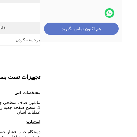
قابل
هم اکنون تماس بگیرید
برجسته کردن:
تجهیزات تست بسته
مشخصات فنی
ماشین صاف سطحی جعبه
1. سطح صفحه جعبه را صاف و صاف کنید
عملیات آسان
استفاده:
دستگاه حباب فشار جعبه
شود.صنعت: غذا و نوشیدن