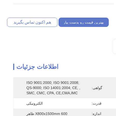
هم اکنون تماس بگیرید
بهترین قیمت رو بدست بیار
اطلاعات جزئیات
ISO 9001:2000; ISO 9001:2008; 
گواهی:
QS-9000; ISO 14001:2004; CE, , 
SMC, CMC, CPA, CE,CMA,IMC
قدرت:
الکترونیکی
اندازه:
600 X800x1500mm ظاهر