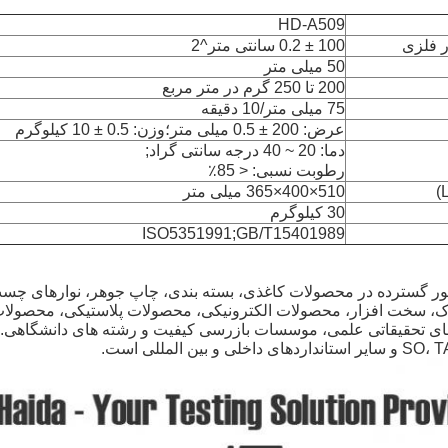
HD-A509
 فلزی
100 ± 0.2 سانتی متر^2
50 میلی متر
200 تا 250 گرم در متر مربع
75 میلی متر/10 دقیقه
عرض: 200 ± 0.5 میلی متر؛وزن: 0.5 ± 10 کیلوگرم
دما: 20 ~ 40 درجه سانتی گراد;
رطوبت نسبی: < 85٪
510×400×365 میلی متر
30 کیلوگرم
ISO5351991;GB/T15401989
طور گسترده در محصولات کاغذی، بسته بندی، چاپ جوهر، نوارهای
، سخت افزار، محصولات الکترونیکی، محصولات پلاستیکی، محصولات ل
و بین المللی است.