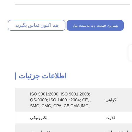
هم اکنون تماس بگیرید
بهترین قیمت رو بدست بیار
اطلاعات جزئیات
ISO 9001:2000; ISO 9001:2008; 
گواهی:
QS-9000; ISO 14001:2004; CE, , 
SMC, CMC, CPA, CE,CMA,IMC
قدرت:
الکترونیکی