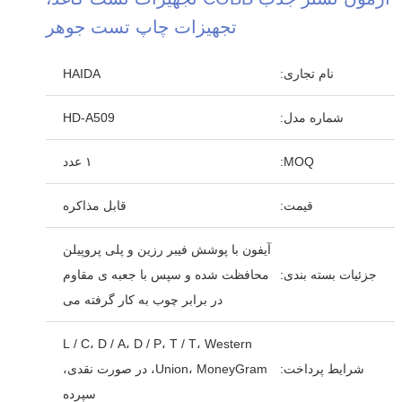
تجهیزات چاپ تست جوهر
نام تجاری:
HAIDA
شماره مدل:
HD-A509
MOQ:
۱ عدد
قیمت:
قابل مذاکره
آیفون با پوشش فیبر رزین و پلی پروپیلن
جزئیات بسته بندی:
محافظت شده و سپس با جعبه ی مقاوم
در برابر چوب به کار گرفته می
L / C، D / A، D / P، T / T، Western
شرایط پرداخت:
Union، MoneyGram، در صورت نقدی،
سپرده