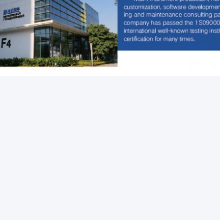
 Packaging Material Testing Instruments,packaging Drop T
Packaging Drop Test Equ
سریع
خب