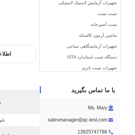
تجهیزات آزمایش لاستیک لاستیکی
تست تست
تست آشپزخانه
ماشین آزمون کالسکه
تجهیزات آزمایشگاهی نساجی
اطلاع
دستگاه تست استاندارد ISTA
تجهیزات تست باتری
دستگاه تجزیه و تحلیل شیمیایی
با ما تماس بگیرید
تجهیزات آزمایش قابل احتراق
م
Ms. Mary
salesmanager@qc-test.com
نام
13925747786