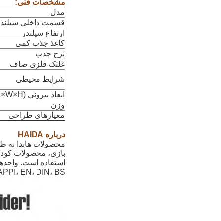
مشخصات فنی:
مدل
قسمت داخلی سیلندر
ارتفاع سیلندر
کاغذ جذب کمی
نرخ جذب
غلتک فلزی صاف
شرایط محیطی
ابعاد بیرونی (L×W×H)
وزن
معیارهای طراحی
درباره HAIDA
محصولات هایدا به 
بازی، محصولات کودک
SO، TAPPI، EN، DIN، BS و سایر استانداردهای داخلی 