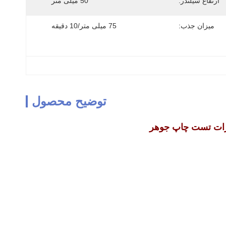
ارتفاع سیلندر:
50 میلی متر
میزان جذب:
75 میلی متر/10 دقیقه
توضیح محصول