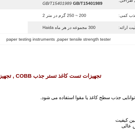
 طراحی:
GB/T15401989
GB/T15401989
ذب کمی:
200 ~ 250 گرم در متر 2
یت ارائه:
300 مجموعه در هر ماه Haida
paper testing instruments
, 
paper tensile strength tester
تجهیزات تست کاغذ تستر جذب COBB , تجهیزات تست چاپ جوهر
وانایی جذب سطح کاغذ یا مقوا استفاده می شود.
ین کیفیت
 عالی