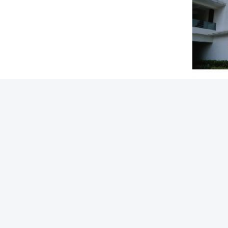
Packaging Testing Instruments,paper And
رنامه ما