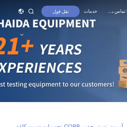
با ما تماس بگیرید
خدمات
نقل قول
آزمون تستر جذب COBB تجهیزات تست کاغذ،