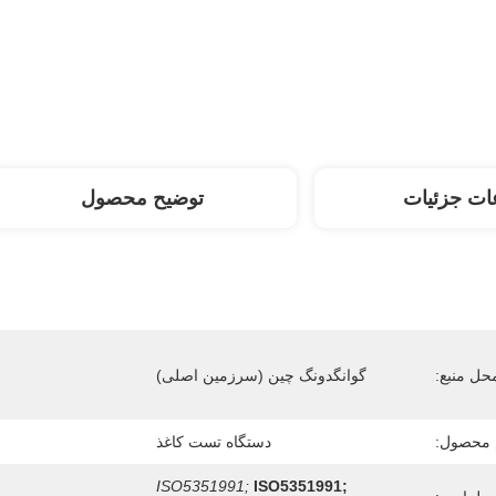
ات جزئیات
توضیح محصول
حل منبع:
گوانگدونگ چین (سرزمین اصلی)
 محصول:
دستگاه تست کاغذ
ISO5351991;
ISO5351991;