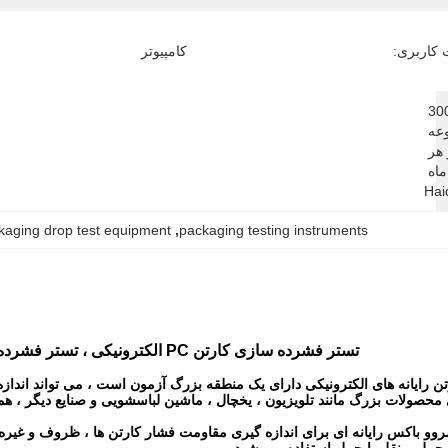
 کاربری:
کامپیوتر
300 
مجموعه 
در هر 
ماه 
Hai
kaging drop test equipment
, 
packaging testing instruments
تستر فشرده سازی کارتن PC الکترونیکی ، تستر فشرده سازی جعبه 15KN 45KN
و باکس رایانه ای
برای اندازه گیری مقاومت فشار کارتن ها ، ظروف و غیره 