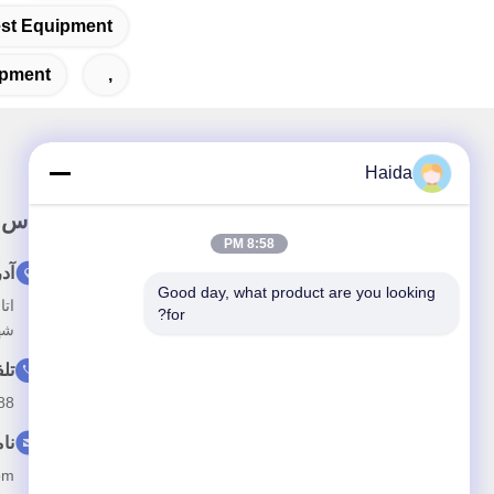
est Equipment
ipment
,
Haida
لینک سریع
تماس 
8:58 PM
خونه
آد
Good day, what product are you looking 
درباره ما
for?
شه
محصولات
تل
اخبار
88
با ما تماس بگیرید
نا
om