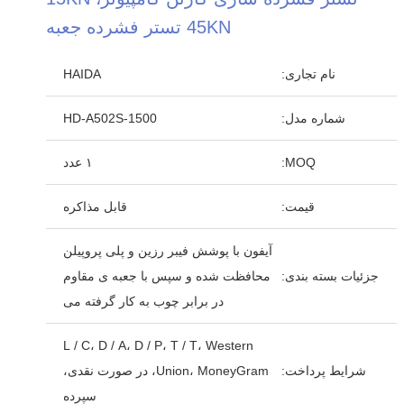
45KN تستر فشرده جعبه
نام تجاری:
HAIDA
شماره مدل:
HD-A502S-1500
MOQ:
۱ عدد
قیمت:
قابل مذاکره
آیفون با پوشش فیبر رزین و پلی پروپیلن
جزئیات بسته بندی:
محافظت شده و سپس با جعبه ی مقاوم
در برابر چوب به کار گرفته می
L / C، D / A، D / P، T / T، Western
شرایط پرداخت:
Union، MoneyGram، در صورت نقدی،
سپرده