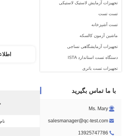
تجهیزات آزمایش لاستیک لاستیکی
تست تست
تست آشپزخانه
ماشین آزمون کالسکه
تجهیزات آزمایشگاهی نساجی
اطلاع
دستگاه تست استاندارد ISTA
تجهیزات تست باتری
دستگاه تجزیه و تحلیل شیمیایی
با ما تماس بگیرید
تجهیزات آزمایش قابل احتراق
م
Ms. Mary
salesmanager@qc-test.com
نام
13925747786