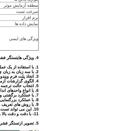
منطقه آزمایش موثر
سرعت تست
نرم افزار
نمایش داده ها
ویژگی های ایمنی
4. ویژگی های
تستگر فشر
1. با استفاده از یک عمل تک صفحه ای.لازم نیست صفحه را تغییر دهید.
2. با سه زبان به زبان چینی ساده شده ، چینی سنتی و انگلیسی ، رابط نرم افزار به راحتی قابل تغییر است.
3. اتخاذ پلت فرم ویندوز ، و تمام تنظیمات پارامتر را می توان در کادر گفتگو پردازش کرد ، و به راحتی کار می کند.
4. الگوی گزارشات آزمون می تواند خود تعیین شود.داده های تست می توانند به طور مستقیم در صفحه اصلی نمایش داده شوند.
5. انتخاب حالت ترجمه ای ، مقایسه ای در همان زمان برای مقایسه تعدادی از داده های منحنی؛
6. با انواع واحدهای اندازه گیری ، اندازه گیری در اندازه گیری در امپریال و متریک قابل تغییر است.
7. با عملکرد برگشتی و تصحیح خودکار؛
8. با عملکرد بزرگنمایی خودکار ، برای دستیابی به مناسب ترین اندازه گرافیک؛
9. با روش های تعریف شده توسط کاربر؛با عملکرد تجزیه و تحلیل داده های تجربی.
10. این می تواند تست تراکم ، خم شدن ، فشار نگه داشتن و خستگی را انجام دهد.
11- با دقت و دقت بالا و قیمت مناسب می تواند خرد را فوراً تست کرده و به طور خودکار متوقف شود.
5. تصویر از
تستگر فشرد