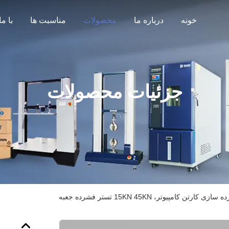
خونه
درباره ما
محصولات
مناسبت ها
جزئیات محصولات
کارتن کامپیوتر، 15KN 45KN تستر فشرده جعبه