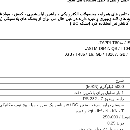
 حمل و نقل یا حمل استفاده می شود.
ا ، تلفن های همراه ، محصولات الکترونیکی ، ماشین لباسشویی ، کفش ، مواد غذای
به های لانه زنبوری و غیره دارند.در عین حال می توان از بشکه های پلاستیکی
تینر نیز استفاده کرد (بشکه IBC)
TAPPI-T804، JIS
ASTM-D642، QB / T104
GB / T4857.16، GB / T8167، GB / 
شرح
5000 کیلوگرم (50KN)
1 بار سلول برای بالاترین دقت
رابط ویندوز 7 ، RS-232
سیستم درایو سرعت متغیر w / DC پاناسونیک سرو ، میله پیچ توپ مکانیکی با دقت بالا
kgf ، Ibf ، N ، KN ، T و غیره
ود
1 / 250،000
در ± 0.25
موازی با 2.5 میلی متر پوند