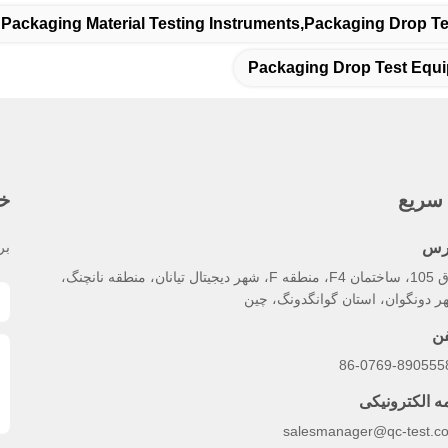
 Packaging Material Testing Instruments,packaging Drop T
Packaging Drop Test Equ
سریع
خب
رس
بر
اتاق 105، ساختمان F4، منطقه F، شهر دیجیتال تیانان، منطقه نانچنگ،
ر دونگوان، استان گوانگدونگ، چین
فن
86-0769-890555
مه الکترونیکی
salesmanager@qc-test.c