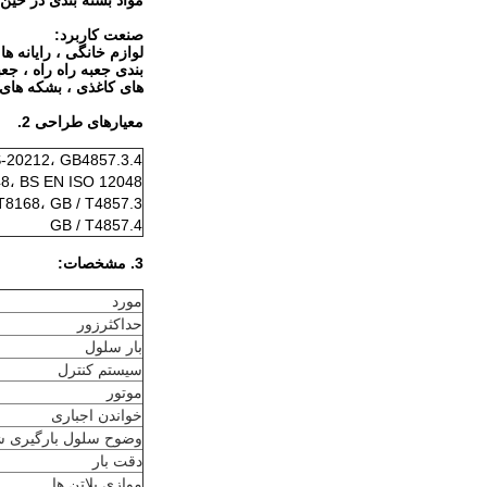
مواد بسته بندی در حین
صنعت کاربرد:
لوازم خانگی ، رایانه ه
بندی جعبه راه راه ، جع
های کاغذی ، بشکه های کان
معیارهای طراحی 2.
-20212، GB4857.3.4،
8، BS EN ISO 12048،
T8168، GB / T4857.3،
GB / T4857.4
3. مشخصات:
مورد
حداکثرزور
بار سلول
سیستم کنترل
موتور
خواندن اجباری
وضوح سلول بارگیری ش
دقت بار
موازی پلاتن ها