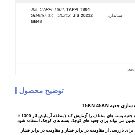
TAPPI-T804؛
TAPPI-T804;
JIS-
استاندارد:
JIS-20212؛
20212;
GB4857.3.4;
GB48
pac
توضیح محصول
تستر فشرده سازی کارتن رایانه های الکترونیکی دارای یک منطقه بزرگ آزمون است ، می تواند اندازه جعبه بسته های مختلف را آزمایش کند (منطقه آزمایش اثر 1300 ×
برای بازرسی از مقاومت در برابر فشار و مقاومت در برابر فشار