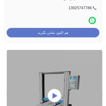
13925747786
هم اکنون تماس بگیرید