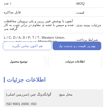
۱ عدد
MOQ:
قابل مذاکره
قیمت:
آیفون با پوشش فیبر رزین و پلی پروپیلن محافظت
شده و سپس با جعبه ی مقاوم در برابر چوب به کار
جزئیات بسته بندی:
گرفته می
L / C، D / A، D / P، T / T، Western Union،
شرایط پرداخت:
MoneyGram، در صورت نقدی، سپرده
بهترین قیمت رو بدست بیار
هم اکنون تماس بگیرید
اطلاعات جزئیات
توضیح محصول
اطلاعات جزئیات
محل منبع:
گوانگدونگ چین (سرزمین اصلی)
ISO 9001:2000; ISO 