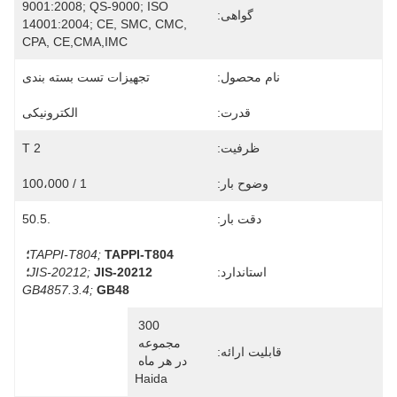
9001:2008; QS-9000; ISO 
گواهی:
14001:2004; CE, SMC, CMC, 
CPA, CE,CMA,IMC
نام محصول:
تجهیزات تست بسته بندی
قدرت:
الکترونیکی
ظرفیت:
2 T
وضوح بار:
1 / 100،000
دقت بار:
.50.5
TAPPI-T804؛
TAPPI-T804;
استاندارد:
JIS-20212؛
JIS-20212;
GB4857.3.4;
GB48
300 
مجموعه 
قابلیت ارائه:
در هر ماه 
Haida