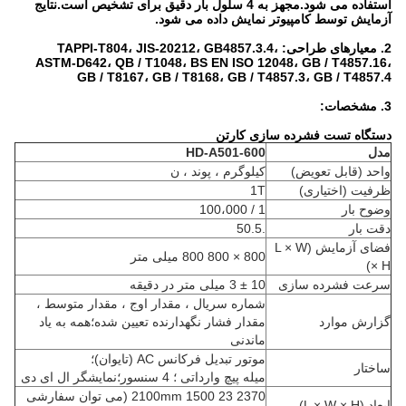
استفاده می شود.مجهز به 4 سلول بار دقیق برای تشخیص است.نتایج
آزمایش توسط کامپیوتر نمایش داده می شود.
2. معیارهای طراحی:
TAPPI-T804، JIS-20212، GB4857.3.4،
ASTM-D642، QB / T1048، BS EN ISO 12048، GB / T4857.16،
GB / T8167، GB / T8168، GB / T4857.3، GB / T4857.4
3. مشخصات:
دستگاه تست فشرده سازی کارتن
مدل
HD-A501-600
واحد (قابل تعویض)
کیلوگرم ، پوند ، ن
ظرفیت (اختیاری)
1T
وضوح بار
1 / 100،000
دقت بار
.50.5
فضای آزمایش (L × W
800 × 800 800 میلی متر
× H)
سرعت فشرده سازی
10 ± 3 میلی متر در دقیقه
شماره سریال ، مقدار اوج ، مقدار متوسط ​​،
گزارش موارد
مقدار فشار نگهدارنده تعیین شده؛همه به یاد
ماندنی
موتور تبدیل فرکانس AC (تایوان)؛
ساختار
میله پیچ وارداتی ؛ 4 سنسور؛نمایشگر ال ای دی
2100mm 1500 23 2370 (می توان سفارشی
ابعاد (L × W × H)