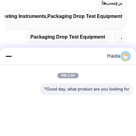
برچسب‌ها:
 Testing Instruments,packaging Drop Test Equipment
Packaging Drop Test Equipment
,
Haida
تماس سریع
2:04 PM
Good day, what product are you looking for?
آدرس
اتاق 105، ساختمان F4، منطقه F، شهر دیجیتال تیانان، منطقه
نانچنگ، شهر دونگوان، استان گوانگدونگ، چین
تلفن
86-0769-89055588
نامه الکترونیکی