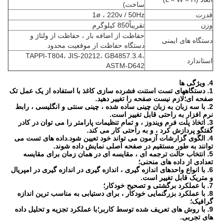
ساخت)
قدرت
1ø ، 220v / 50Hz
وزن
تقریباً850 کیلوگرم
حفاظت از اضافه بار ، حفاظت از ولتاژ و
دستگاه های ایمنی
دستگاه حفاظت از موقعیت محدود
TAPPI-T804، JIS-20212، GB4857.3.4،
استاندارد
ASTM-D642
4. ویژگی ها
1. دستگاههای تست استنت فشرده سازی کاغذ با استفاده از یک عمل تک
صفحه ای؛لازم نیست صفحه را تغییر دهید.
2. با سه زبان به زبان چینی ساده شده ، چینی سنتی و انگلیسی ، رابط
نرم افزار به راحتی قابل تغییر است.
3. اتخاذ پلت فرم ویندوز ، و تمام تنظیمات پارامتر را می توان در کادر
گفتگو پردازش کرد ، و به راحتی کار می کند.
4. الگوی گزارشات آزمون می تواند خود تعیین شود.داده های تست می
توانند به طور مستقیم در صفحه اصلی نمایش داده شوند.
5. انتخاب حالت ترجمه ای ، مقایسه ای در همان زمان برای مقایسه
تعدادی از داده های منحنی؛
6. با انواع واحدهای اندازه گیری ، اندازه گیری در اندازه گیری در امپریال
و متریک قابل تغییر است.
7. با عملکرد برگشتی و تصحیح خودکار؛
8. با عملکرد بزرگنمایی خودکار ، برای دستیابی به مناسب ترین اندازه
گرافیک؛
9. با روش های تعریف شده توسط کاربر؛با عملکرد تجزیه و تحلیل داده
های تجربی.