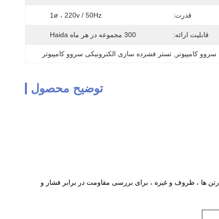
قدرت:
1ø ، 220v / 50Hz
قابلیت ارائه:
300 مجموعه در هر ماه Haida
سروو کامپیوتر
, 
تستر فشرده سازی الکترونیکی سروو کامپیوتر
توضیح محصول
Ser برای اندازه گیری مقاومت فشار کارتن ها ، ظروف و غیره ، برای بررسی مقاومت در برابر فشار و