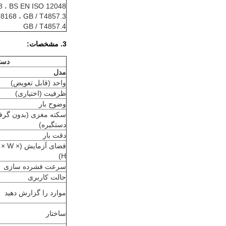
، BS EN ISO 12048 ،
8168 ، GB / T4857.3 ،
GB / T4857.4
3. مشخصات:
دستگ
مدل
واحد (قابل تعویض)
ظرفیت (اختیاری)
وضوح بار
سکته مغزی (بدون گرف
دستگیره)
دقت بار
فضای آزمایش ( × W
H)
سرعت فشرده سازی
حالت کاربری
موارد را گزارش دهید
ساختار