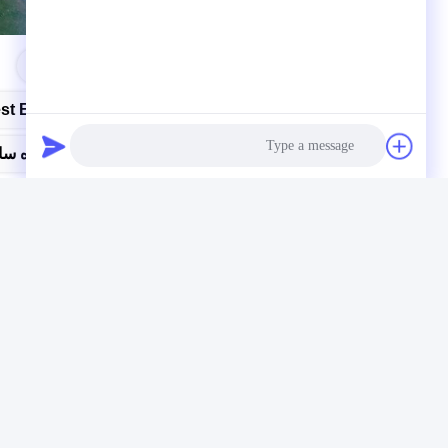
برچسب‌ها:
est Equipment
تستر فشرده ساز
Photo
لینک سریع
تماس 
Video Call
خونه
آد
Audio Call
درباره ما
شه
محصولات
تل
اخبار