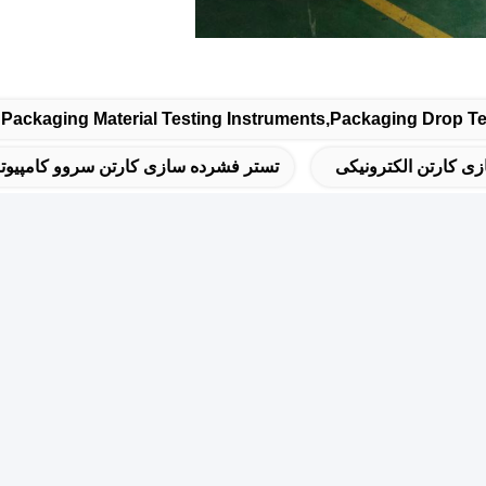
 Packaging Material Testing Instruments,packaging Drop T
ی کارتن الکترونیکی
تستر فشرده سازی کارتن سروو کامپیوت
سریع
خب
رس
بر
اتاق 105، ساختمان F4، منطقه F، شهر دیجیتال تیانان، منطقه نانچنگ،
ر دونگوان، استان گوانگدونگ، چین
فن