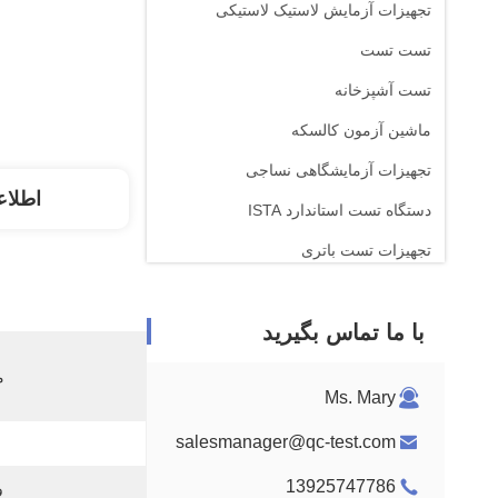
تجهیزات آزمایش لاستیک لاستیکی
تست تست
تست آشپزخانه
ماشین آزمون کالسکه
تجهیزات آزمایشگاهی نساجی
اطلاع
دستگاه تست استاندارد ISTA
تجهیزات تست باتری
دستگاه تجزیه و تحلیل شیمیایی
با ما تماس بگیرید
تجهیزات آزمایش قابل احتراق
م
Ms. Mary
salesmanager@qc-test.com
13925747786
و