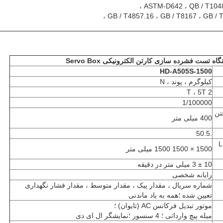
ASTM-D642 ، QB / T1048 
GB / T4857.16 ، GB / T8167 ، GB / T
اه تست فشرده سازی کارتن الکترونیکی Servo Box
HD-A505S-1500
کیلوگرم ، پوند ، N
2 T ، 5T
1/100000
تن
400 میلی متر
.50.5
L ×
1500 × 1500 1500 میلی متر
10 ± 3 میلی متر در دقیقه
رایانه شخصی
شماره سریال ، مقدار پیک ، مقدار متوسط ​​، مقدار فشار نگهداری
تعیین شده ؛همه به یاد ماندنی
موتور تبدیل فرکانس AC (تایوان) ؛
میله پیچ وارداتی ؛ 4 سنسور ؛نمایشگر ال ای دی