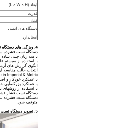
ابعاد (L × W × H)
قدرت
وزن
دستگاه های ایمنی
استاندارد
4. ویژگی های دستگاه تست فشرده سازی کارتن الکترونیکی Servo Box کارتن:
دستگاه تست فشرده سازی کارتن الکترونیکی Servo Box کارتن با ا
با سه زبان چینی ساده ،
با استفاده از سیستم عامل windows ، و تمام تنظیمات پارامتر را می توان در جعبه محاوره پردازش کرد و به 
الگوی گزارش های آزمای
انتخاب حالت مقایسه ای
Measure in Imperial & Metric با انواع واحدهای اندازه گی
با عملکرد خودکار و اصل
با عملکرد بزرگنمایی خو
با استفاده از روشهای 
دستگاه تست فشار فشرده کارتن الکترونیکی Servo Box می ت
متوقف شود.
5. تصویر دستگاه تست فشرده سازی کارتن الکترونیکی Servo Box