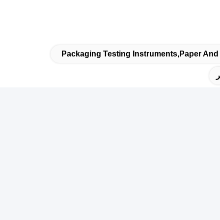
Packaging Testing Instruments,paper And
ر
رنامه ما
ای دریافت تخفیف و موارد بیشتر در خبرنامه ما مشترک شوید.