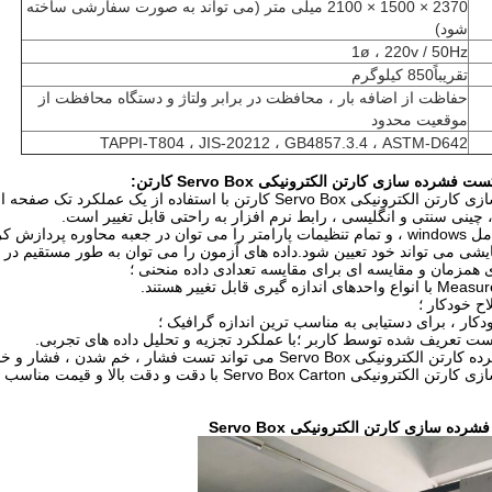
2370 × 1500 × 2100 میلی متر (می تواند به صورت سفارشی ساخته
شود)
1ø ، 220v / 50Hz
تقریباً850 کیلوگرم
حفاظت از اضافه بار ، محافظت در برابر ولتاژ و دستگاه محافظت از
موقعیت محدود
TAPPI-T804 ، JIS-20212 ، GB4857.3.4 ، ASTM-D642
ستفاده از یک عملکرد تک صفحه ای.نیازی به تغییر صفحه ندارید.
 چینی سنتی و انگلیسی ، رابط نرم افزار به راحتی قابل تغییر است.
راحتی کار می کند.
شی می تواند خود تعیین شود.داده های آزمون را می توان به طور مستقیم در
 همزمان و مقایسه ای برای مقایسه تعدادی داده منحنی ؛
ری قابل تغییر هستند.
اح خودکار ؛
دکار ، برای دستیابی به مناسب ترین اندازه گرافیک ؛
تست تعریف شده توسط کاربر ؛با عملکرد تجزیه و تحلیل داده های تجربی.
واند تست فشار ، خم شدن ، فشار و خستگی را انجام دهد.
دستگاه تست فشرده سازی کارتن الکترونیکی o Box Carton