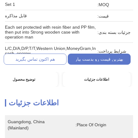
1 Set
MOQ:
قابل مذاکره
قیمت:
Each set protected with resin fiber and PP film,
then put into Strong wooden case with
جزئیات بسته بندی:
operation man
L/C,D/A,D/P,T/T,Western Union,MoneyGram,In
شرایط پرداخت:
cash, escrow
بهترین قیمت رو بدست بیار
هم اکنون تماس بگیرید
اطلاعات جزئیات
توضیح محصول
اطلاعات جزئیات
Guangdong, China 
Place Of Origin:
(Mainland)