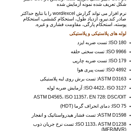
شکل تعریف شده نمونه آزمایش شده
نرم افزار می تواند گزارش word/excel را با نتایج حداکثر
صادر کند.نیرو، ازدیاد طول، استحکام کششی، استحکام
پوسته، استحکام پارگی، مقاومت فشاری و غیره.
لوله های پلاستیکی و پلاستیکی
ISO 180: تست ضربه ایزد
ISO 9966: تست سختی حلقه
ISO 179: تست ضربه چارپی
ISO 4892: تست پیری هوا
ASTM D3163: تست برش روی لبه پلاستیکی
ISO 4422، ISO 3127: آزمایش ضربه لوله
ASTM D4565، ISO 11357، EN 728: DSC/OIT
ISO 75: دمای انحراف گرما (HDT)
ASTM D1598: تست فشار هیدرواستاتیک و انفجار
ISO 1133، ASTM D1238: تست نرخ جریان ذوب
(MFR/MVR)