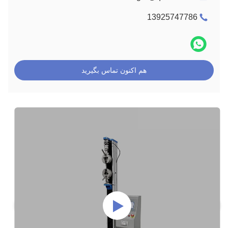
13925747786
هم اکنون تماس بگیرید