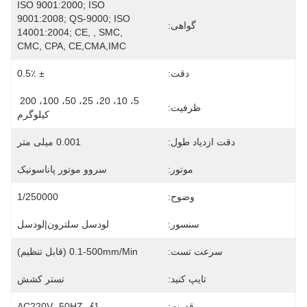
ISO 9001:2000; ISO 
9001:2008; QS-9000; ISO 
گواهی:
14001:2004; CE, , SMC, 
CMC, CPA, CE,CMA,IMC
دقت:
± 0.5٪
5، 10، 20، 25، 50، 100، 200 
ظرفیت:
کیلوگرم
دقت ازدیاد طول:
0.001 میلی متر
موتور:
سروو موتور پاناسونیک
وضوح:
1/250000
سنسور:
لودسل سلترون|لودسل
سرعت تست:
0.1-500mm/min (قابل تنظیم)
تایپ کنید:
تستر کشش
قدرت:
1∮، AC220V، 50HZ