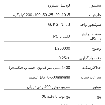
سنسور
لودسل سلترون
ظرفیت
5، 10، 20، 25، 50، 100، 200 کیلوگرم
سوئیچور واحد
G، KG، N، LB
صفحه نمایش
LED یا PC
دستگاه
وضوح
1/250000
دقت بارگذاری
≤0.25٪
حداکثرسکته
1400 میلی متر (بدون احتساب فیکسچر)
سرعت تست
0-500mm/min (قابل تنظیم)
موتور
سروو موتور 400 واتی تایوان
پیچ
پیچ توپ با دقت بالا