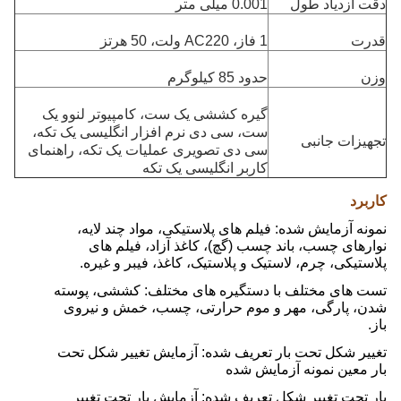
دقت ازدیاد طول
0.001 میلی متر
قدرت
1 فاز، AC220 ولت، 50 هرتز
وزن
حدود 85 کیلوگرم
گیره کششی یک ست، کامپیوتر لنوو یک
ست، سی دی نرم افزار انگلیسی یک تکه،
تجهیزات جانبی
سی دی تصویری عملیات یک تکه، راهنمای
کاربر انگلیسی یک تکه
کاربرد
نمونه آزمایش شده: فیلم های پلاستیکی، مواد چند لایه،
نوارهای چسب، باند چسب (گچ)، کاغذ آزاد، فیلم های
پلاستیکی، چرم، لاستیک و پلاستیک، کاغذ، فیبر و غیره.
تست های مختلف با دستگیره های مختلف: کششی، پوسته
شدن، پارگی، مهر و موم حرارتی، چسب، خمش و نیروی
باز.
تغییر شکل تحت بار تعریف شده: آزمایش تغییر شکل تحت
بار معین نمونه آزمایش شده
بار تحت تغییر شکل تعریف شده: آزمایش بار تحت تغییر