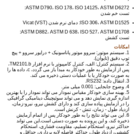
ASTM D790، ISO 178، ISO 14125، ASTM D6272:
تست خم شدن
ISO 306، ASTM D1525: دمای نرم شدن Vicat (VST)
ASTM D882، ASTM D 638، ISO 527، ASTM D1708:
تست کشش
امکانات
1. سیستم موتور: سروو موتور پاناسونیک + درایور سروو + پیچ
توپ دقیق (تایوان).
2. سیستم کنترل: الف، کنترل کامپیوتر با نرم افزار TM2101.b،
پس از آزمایش به طور خودکار به مبدأ باز می گردد، c، داده ها را
به صورت خودکار یا با عملیات دستی ذخیره می کند.
3. انتقال داده: RS232.
4. وضوح جابجایی: 0.001 میلی متر.
5. بهینه سازی خودکار مقیاس نمودار می تواند نمودار را با بهترین
اندازه گیری نمایش دهد و می تواند سوئیچینگ دینامیکی گرافیکی
را در آزمایش پیاده سازی کند و دارای کشش نیرو، نیرو-زمان،
ازدیاد طول - زمان، تنش - کرنش است.
6. این می تواند نتایج را به طور خودکار پس از اتمام آزمایش
ذخیره کند، و این پرونده به صورت دستی است.این می تواند
حداکثر نیرو، استحکام تسلیم، مقاومت فشاری، استحکام
کششی، ازدیاد طول، حداکثر فاصله لایه برداری، حداقل و