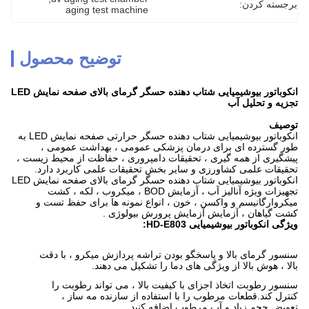
برجسته کردن:
aging test machine
توضیح محصول
انکوباتور بیوشیمیایی شتاب دهنده حسگر گرمای بالای صفحه نمایش LED
تجزیه و تحلیل آب
توصیف
انکوباتور بیوشیمیایی شتاب دهنده حسگر حرارتی صفحه نمایش LED به
طور گسترده ای برای درمان پزشکی عمومی ، بهداشت عمومی ،
پیشگیری از همه گیری ، تحقیقات دامپروری ، حفاظت از محیط زیست ،
تحقیقات علمی کشاورزی و سایر بخش تحقیقات علمی کاربرد دارد.
انکوباتور بیوشیمیایی شتاب دهنده حسگر گرمای بالای صفحه نمایش LED
تجهیزات ویژه آنالیز آب ، آزمایش BOD ، میکروب ، لکه ، کشت
میکروارگانیسم و ​​واکسن ، خون ، انواع نمونه ها برای حفظ تست و
کشت گیاهان ، آزمایش آزمایش پرورش بیولوژی .
ویژگی انکوباتور بیوشیمیایی HD-E803:
سنسور گرمای بالا و پاسخگو بودن تراشه پردازش میکرو ، با دقت
بالا ، هوش بالا از ویژگی های دما را تشکیل می دهند.
سنسور رطوبت اتخاذ اجزای با کیفیت بالا ، می تواند رطوبت را
کنترل کند.قطعات مرطوب را با استفاده از سازنده مه ساز ،
تعویض حجم زیاد و آب مرطوب اضافه کنید.