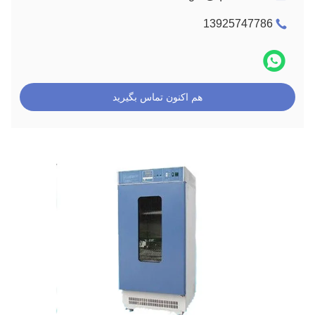
13925747786
هم اکنون تماس بگیرید