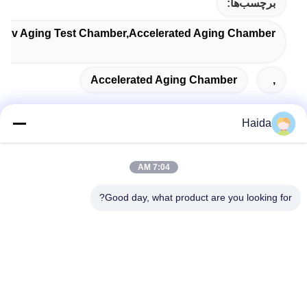
برچسب‌ها:
e,uv Aging Test Chamber,accelerated Aging Chamber
Accelerated Aging Chamber
,
Haida
تماس سریع
7:04 AM
آدرس
Good day, what product are you looking for?
اتاق 105، ساختمان F4، منطقه F، شهر دیجیتال تیانان، منطقه
نانچنگ، شهر دونگوان، استان گوانگدونگ، چین
تلفن
86-0769-89055588
نامه الکترونیکی