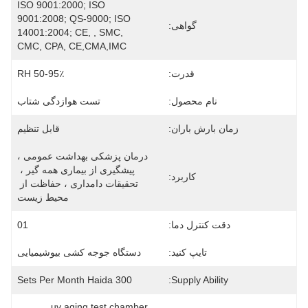
ISO 9001:2000; ISO 
9001:2008; QS-9000; ISO 
گواهی:
14001:2004; CE, , SMC, 
CMC, CPA, CE,CMA,IMC
قدرت:
50-95٪ RH
نام محصول:
تست هوازدگی شتاب
زمان بارش باران:
قابل تنظیم
درمان پزشکی بهداشت عمومی ، 
پیشگیری از بیماری همه گیر ، 
کاربرد:
تحقیقات دامداری ، حفاظت از 
محیط زیست
دقت کنترل دما:
01
تایپ کنید:
دستگاه جوجه کشی بیوشیمیایی
300 Sets Per Month Haida
Supply Ability:
, 
uv aging test chamber