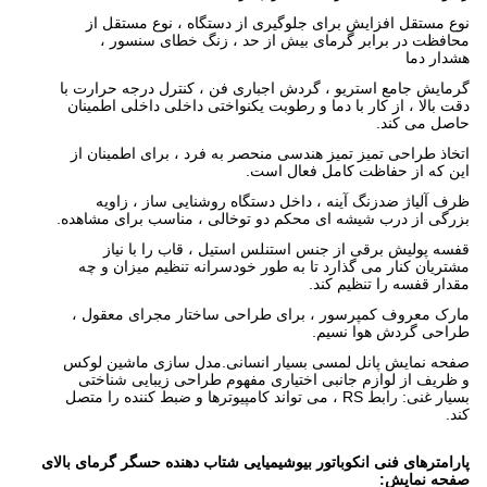
نوع مستقل افزایش برای جلوگیری از دستگاه ، نوع مستقل از
محافظت در برابر گرمای بیش از حد ، زنگ خطای سنسور ،
هشدار دما
گرمایش جامع استریو ، گردش اجباری فن ، کنترل درجه حرارت با
دقت بالا ، از کار با دما و رطوبت یکنواختی داخلی داخلی اطمینان
حاصل می کند.
اتخاذ طراحی تمیز تمیز هندسی منحصر به فرد ، برای اطمینان از
این که از حفاظت کامل فعال است.
ظرف آلیاژ ضدزنگ آینه ، داخل دستگاه روشنایی ساز ، زاویه
بزرگی از درب شیشه ای محکم دو توخالی ، مناسب برای مشاهده.
قفسه پولیش برقی از جنس استنلس استیل ، قاب را با نیاز
مشتریان کنار می گذارد تا به طور خودسرانه تنظیم میزان و چه
مقدار قفسه را تنظیم کند.
مارک معروف کمپرسور ، برای طراحی ساختار مجرای معقول ،
طراحی گردش هوا نسیم.
صفحه نمایش پانل لمسی بسیار انسانی.مدل سازی ماشین لوکس
و ظریف از لوازم جانبی اختیاری مفهوم طراحی زیبایی شناختی
بسیار غنی: رابط RS ، می تواند کامپیوترها و ضبط کننده را متصل
کند.
پارامترهای فنی انکوباتور بیوشیمیایی شتاب دهنده حسگر گرمای بالای
صفحه نمایش: