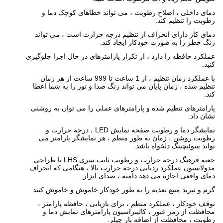
دمای داخلی ، اصلاح رطوبت ، می تواند خطاهای کوچک دما و
رطوبت را تنظیم کند.
دمای کار دارای انحراف از تنظیم درجه حرارت است ، می تواند
زنگ خطر را به صورت خودکار ایجاد کند.
عملکرد حافظه را دارد ، از تکرار پارامترهای در حال اجرا جلوگیری
کنید.
با عملکرد زمان تنظیم ، از 1 ساعت تا 999 ساعت از هر زمان
تنظیم شده ، زمان پایان می تواند زنگ صدا و نور را به شما اعطا
کند.
پارامترهای تنظیم شده و پارامترهای عملی را می توان به روشنی
نشان داد.
نمایشگر دما و رطوبت صفحه نمایش LED ، درجه حرارت و
رطوبت روشن ، زمان به طور منظم ، هر نمایشگر پارامتر می
تواند سوئیچینگ دلخواه باشد.
جعبه فرهنگ درجه حرارت و رطوبت ثابت سری LHS با طراحی
مدولاسیون عملکرد ردیابی درجه حرارت بالا ، هنگامی که انحراف
دمای واقعی اجازه می دهد دامنه ، صدای ابزار.
گرم و تبرید منبع تغذیه را به طور خودکار خاموش و خاموش کنید
توقف خودکار ، عملکرد منظم ، برای بازیابی ، حافظه پارامتر ،
محافظت از رمز عبور ، کالیبراسیون پارامترهای نمایش دما و
رطوبت ، محافظت از اضافه بار چیلر.