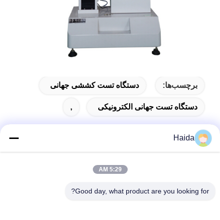
برچسب‌ها:
دستگاه تست کششی جهانی
دستگاه تست جهانی الکترونیکی
,
Haida
تماس سریع
5:29 AM
آدرس
Good day, what product are you looking for?
اتاق 105، ساختمان F4، منطقه F، شهر دیجیتال تیانان، منطقه
نانچنگ، شهر دونگوان، استان گوانگدونگ، چین