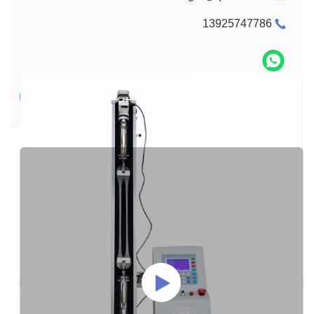
13925747786
هم اکنون تماس بگیرید