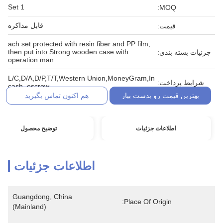
1 Set
MOQ:
قابل مذاکره
قیمت:
ach set protected with resin fiber and PP film,
then put into Strong wooden case with
جزئیات بسته بندی:
operation man
L/C,D/A,D/P,T/T,Western Union,MoneyGram,In
شرایط پرداخت:
cash, escrow
بهترین قیمت رو بدست بیار
هم اکنون تماس بگیرید
اطلاعات جزئیات
توضیح محصول
اطلاعات جزئیات
Guangdong, China 
Place Of Origin:
(Mainland)