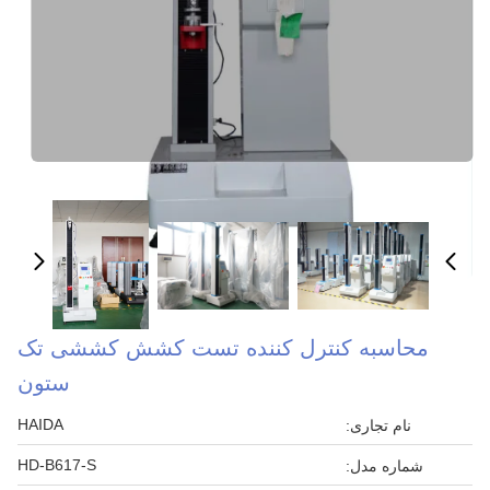
محاسبه كنترل كننده تست كشش كششی تک
ستون
HAIDA
نام تجاری:
HD-B617-S
شماره مدل: