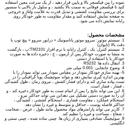
نمونه را بین فیکسچر بالا و پایین قرار دهید ، از یک سرعت معین استفاده
کنید تا فیکسچر فوقانی به سمت بالا بکشید ، و سلول بار بالایی با سنسور
برای بررسی مقاومت کششی و تبدیل قدرت به علامت ولتاژ و خروجی
به صفحه نمایش استفاده کنید و مقدار مقاومت به طور خودکار روی
رایانه نمایش داده می شود.
مشخصات محصول:
1. سیستم موتور: سروو موتور پاناسونیک + درایور سروو + پیچ توپ با
دقت بالا (تایوان)
2. سیستم کنترل: یک ، کنترل رایانه با نرم افزار TM2101؛ب ، بازگشت
به منشا به صورت خودکار پس از آزمون ، ج ، ذخیره داده ها به صورت
خودکار یا با استفاده از دستی
3. انتقال داده ها: RS232
4. وضوح جابجایی: 0.001 میلی متر
5- بهینه سازی خودکار نمودار در مقیاس نمودار می تواند نمودار را با
بهترین اندازه گیری نمایش دهد و بتواند سوئیچینگ پویا گرافیکی را در
تست پیاده سازی کند و دارای فشار-کشش ، نیروی زمان ، طول کشیدگی
، فشار ، فشار است.
6. این می تواند نتایج را پس از اتمام تست به طور خودکار ذخیره کند ، و
آن را به صورت دستی تشکیل می دهداین می تواند حداکثر نیرو ،
استحکام عملکرد ، مقاومت فشاری ، استحکام کششی ، کشیدگی ،
حداکثر فاصله پوست ، حداقل و متوسط ​​و غیره را نشان دهد.
7. کاربر می تواند پارامترهای مواد محصول مانند طول ، عرض ، ضخامت
، شعاع ، مساحت و غیره را تنظیم کند.
8. سوئیچینگ تصادفی بسیاری از زبان ها: چینی ساده شده ، چینی سنتی و
انگلیسی.