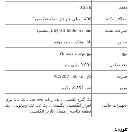
دقت
5 0.25
حداکثرسکته
1400 میلی متر (از جمله فیکسچر)
سرعت تست
0.1-500mm / min (قابل تنظیم)
موتور
پاناسونیک سروو موتور
پیچ
پیچ توپ با دقت بالا
دقت طول
0.001 میلی متر
قدرت
1∮ ، AC220V ، 50HZ
وزن
تقریباً 85 کیلوگرم
یک گیره کششی ، یک رایانه Lenovo ، یک CD نرم
تجهیزات جانبی
افزار انگلیسی انگلیسی ، یک CD CD ویدئویی ، یک
قطعه کتابچه راهنمای کاربر انگلیسی
تئوری: