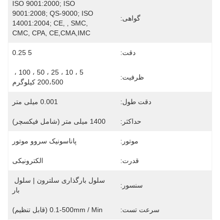
ISO 9001:2000; ISO 
9001:2008; QS-9000; ISO 
گواهی:
14001:2004; CE, , SMC, 
CMC, CPA, CE,CMA,IMC
دقت:
5 0.25
5 ، 10 ، 25 ، 50 ، 100 ، 
ظرفیت:
200،500 کیلوگرم
دقت طول:
0.001 میلی متر
حداکثر:
1400 میلی متر (شامل فیکسچر)
موتور:
پاناسونیک سروو موتور
قدرت:
الکترونیکی
سلول بارگذاری سلترون | سلول 
سنسور:
بار
سرعت تست:
0.1-500mm / Min (قابل تنظیم)