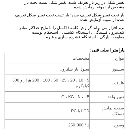
تغییر شکل در زیر بار تعریف شده: تغییر شکل تست تحت بار
مشخص از نمونه آزمایش شده
بار تحت تغییر شکل تعریف شده: بار تست تحت تغییر شکل تعریف
شده از نمونه آزمایش شده
نرم افزار می تواند گزارش کلمه / اکسل را با نتایج حداکثر صادر
کند.نیرو ، کشیدگی ، استحکام کششی ، استحکام پوست ،
مقاومت پارگی ، استحکام فشرده سازی و غیره
پارامتر اصلی فنی:
موارد
مشخصات
سنسور
سلول بار سلترون
5 ، 10 ، 20 ، 25 ، 50 ، 100 ، 200 هزار و 500
ظرفیت
کیلوگرم
تغییر واحد
G ، KG ، N ، LB
صفحه نمایش
LCD یا PC
دستگاه
وضوح
1 / 250،000