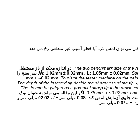
دکان می توان لمس کرد آیا خطر آسیب غیر منطقی رخ می دهد
The two benchmark size of the 
دو اندازه محک از باز مستطیل
Sun
سر سنج را
To place the tester machine on the palpab
.
The depth of the inserted tip decide the sharpness of the tip.
The tip can be judged as a potential sharp tip if the article 
0.38 mm + /-0.02 mm and 
اگر این مقاله می تواند به عنوان نوک
تیز بالقوه مورد استفاده قرار گیرد ، می توان در صورتی که مقاله می تواند سر حسگر را به داخل قسمت جلوی آزمایش لمس کند: 0.38 میلی متر + / - 02.02 میلی متر و