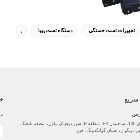
تجهیزات تست خستگی
دستگاه تست پویا
,
سریع
خب
رس
بر
اتاق 105، ساختمان F4، منطقه F، شهر دیجیتال تیانان، منطقه نانچنگ،
ر دونگوان، استان گوانگدونگ، چین