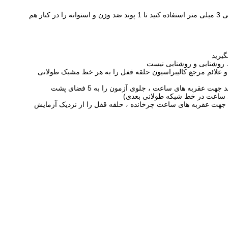
d ، برای بسته شدن درپوش پیچ چراغهای نشانگر ، 1 پوند از وزنه وزن قرار دهید ، از قاشق شش ضلعی 3 میلی متر استفاده کنید تا 1 پوند ضد وزن و استوانه را در کنار هم
 و علائم مرجع کالیبراسیون حلقه قفل را به هر خط مشبک طولانی
d ، اطمینان حاصل کنید که موقعیت حلقه قفل ثابت (یعنی علائم مرجع کالیبراسیون ثابت) جلد تست ضد جهت عقربه های ساعت ، جلوی آزمون را به 5 فضای پشت
ی ساعت در خط شبکه طولانی بعدی)
جهت عقربه های ساعت چرخانده ، حلقه قفل را از نزدیک آزمایش