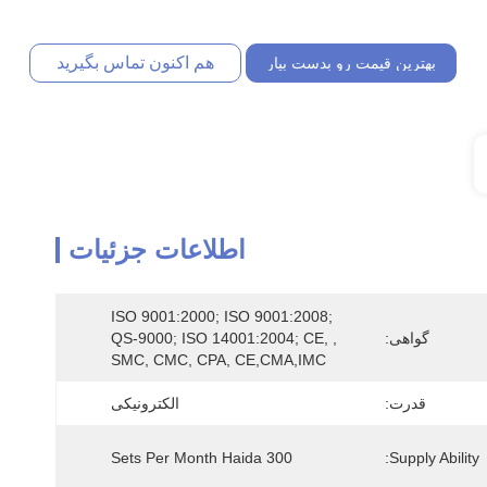
هم اکنون تماس بگیرید
بهترین قیمت رو بدست بیار
اطلاعات جزئیات
ISO 9001:2000; ISO 9001:2008; 
گواهی:
QS-9000; ISO 14001:2004; CE, , 
SMC, CMC, CPA, CE,CMA,IMC
قدرت:
الکترونیکی
300 Sets Per Month Haida
Supply Ability: