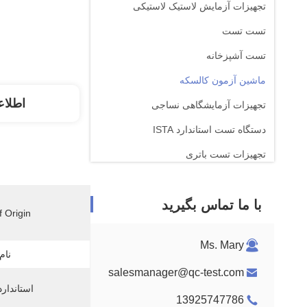
تجهیزات آزمایش لاستیک لاستیکی
تست تست
تست آشپزخانه
ماشین آزمون کالسکه
اطلاع
تجهیزات آزمایشگاهی نساجی
دستگاه تست استاندارد ISTA
تجهیزات تست باتری
دستگاه تجزیه و تحلیل شیمیایی
با ما تماس بگیرید
تجهیزات آزمایش قابل احتراق
 Origin:
Ms. Mary
نام
salesmanager@qc-test.com
استاندار
13925747786