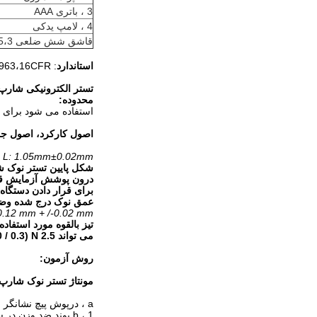
3 ، باتری AAA
4 ، لامپ یدکی
قاشق شش ضلعی 5،3 میلی متر
استاندارد
: GB6675، EN-71، ASTM963،16CFR
تستر الکترونیکی شارپ
محدوده:
استفاده می شود برای 
اصول کارکرد، اصول ج
m, L: 1.05mm±0.02mm.
شکل پایین تستر نوک شارپ ، 2mm ، L: 1.05mm ± 0.02mm
درون پوشش آزمایش قرار دهید: 0.38 m
برای قرار دادن دستگا
عمق نوک درج شده وضو
0.12 mm + /-0.02 mm.
می تواند 2.5 N (0 / 0.3) N را به کمک نیروی فنر N برای حرکت دادن سر حسگر 0.12 mm بدست آورد. + /-0.02 میلی متر.
روش آزمون:
مونتاژ تستر نوک شارپ
a ، درپوش پیچ نشانگر را در خلاف جهت عقربه های ساعت روشن کنید
b ، 1 پوند ضد وزن در سیلندر قرار دهید