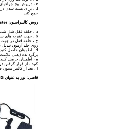
c ، درپوش پیچ چراغهای نشانگر را به عقب در سیلندر در جهت عقربه‌های ساعت قرار دهید
جمع کنید.
روش کالیبراسیون Tip Tester
a ، حلقه قفل شل شده به جهت عقربه های ساعت ، حلقه قفل را تا حد امکان از جلوی تست فاصله بگیرید
b ، جهت عقربه های ساعت یا ضد جهت عقربه های ساعت ، جلد تست را بچرخانید ، نشانگر در شرایط روشنایی و روشنایی نیست
ج ، حلقه قفل در جهت ع
روی جلد آزمون تبدیل کن
برگردانده (یعنی علام
ه ، اطمینان حاصل کنی
کنید ، از قرار گرفتن 
f ، بعد از کالیبراسیون فوق تست کنید
قاضی: نور به عنوان NG روشن است (نمونه آزمایش نکات بالقوه است)