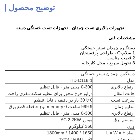
توضیح محصول
تجهیزات بالابری تست چمدان ، تجهیزات تست خستگی دسته
مشخصات فنی
دستگیره چمدان تستر خستگی
1 سلام-Q ، طراحی پرفسنجان
2 قیمت مناسب
3 تحویل سریع ، محل کارخانه
دستگیره چمدان تستر خستگی
مدل
HD-D118-1
ارتفاع بالابری
0-300 میلی متر ، قابل تنظیم
حالت انتقال
درایو چرخ محور برای تنظیم سکته مغزی راحت
سرعت تست
0 تا 30 بار در دقیقه ، قابل تنظیم
تنظیم زمان
999.9 ساعت 0 memory نوع حافظه قطع برق
ارتفاع بالابری
0-300 میلی متر ، قابل تنظیم
سیستم برق
موتور AC 2.2KW
وزن
360 کیلوگرم
ابعاد L × W × H
1650 * 1400 * 1800mm
منبع تغذیه
1∮ ، 220V / 50HZ.