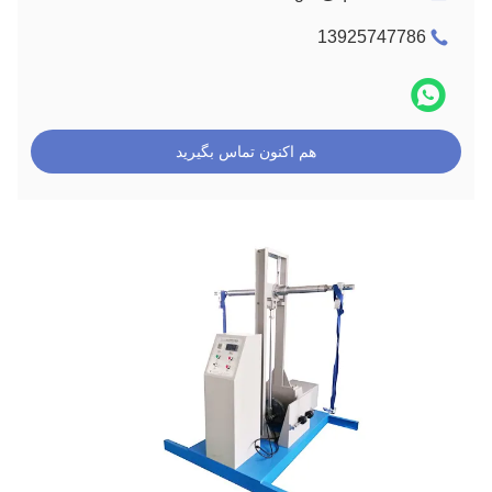
13925747786
هم اکنون تماس بگیرید