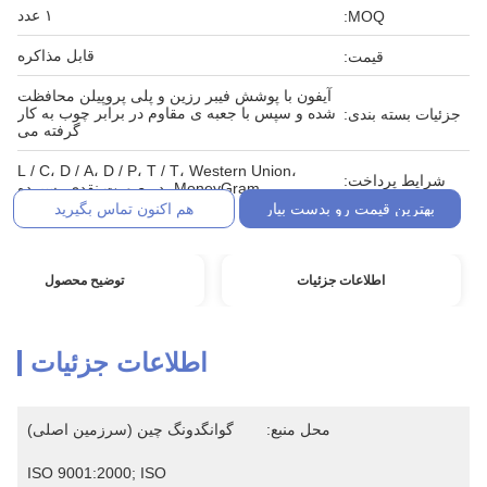
۱ عدد
MOQ:
قابل مذاکره
قیمت:
آیفون با پوشش فیبر رزین و پلی پروپیلن محافظت
شده و سپس با جعبه ی مقاوم در برابر چوب به کار
جزئیات بسته بندی:
گرفته می
L / C، D / A، D / P، T / T، Western Union،
شرایط پرداخت:
MoneyGram، در صورت نقدی، سپرده
بهترین قیمت رو بدست بیار
هم اکنون تماس بگیرید
اطلاعات جزئیات
توضیح محصول
اطلاعات جزئیات
محل منبع:
گوانگدونگ چین (سرزمین اصلی)
ISO 9001:2000; ISO 