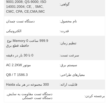
9001:2008; QS-9000; ISO 
گواهی:
14001:2004; CE, , SMC, 
CMC, CPA, CE,CMA,IMC
نام محصول:
دستگاه تست چمدان
قدرت:
الکترونیکی
999.9 ساعت 0 Memory نوع 
تنظیم زمان:
حافظه قطع برق
سرعت تست:
0 تا 30 بار در دقیقه
سیستم برق:
موتور AC 2.2KW
معیارهای طراحی:
QB / T 1586.3
قابلیت ارائه:
300 مجموعه در هر ماه Haida
دستگاه تست مقاومت به سایش
, 
برجسته کردن:
دستگاه تست خستگی