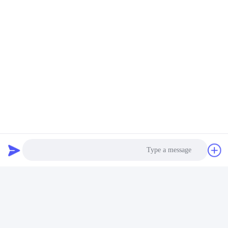
دستگاه تست مقاومت به سایش
دستگاه تست خستگی
تماس سریع
آدرس
اتاق 105، ساختمان F4، منطقه F، شهر دیجیتال تیانان، منطقه
نانچنگ، شهر دونگوان، استان گوانگدونگ، چین
تلفن
86-0769-89055588
Photo
نامه الکترونیکی
salesmanager@qc-test.com