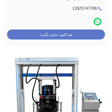
13925747786
هم اکنون تماس بگیرید