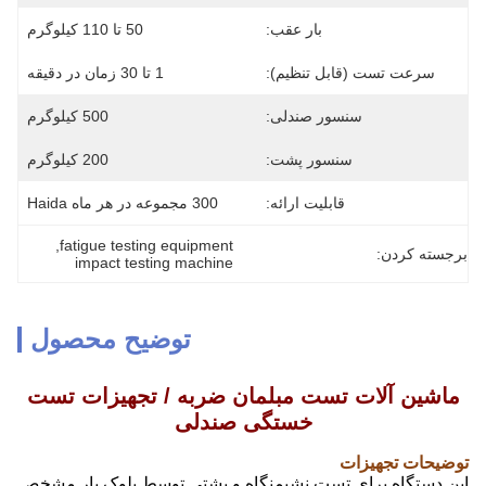
بار عقب:
50 تا 110 کیلوگرم
سرعت تست (قابل تنظیم):
1 تا 30 زمان در دقیقه
سنسور صندلی:
500 کیلوگرم
سنسور پشت:
200 کیلوگرم
قابلیت ارائه:
300 مجموعه در هر ماه Haida
, 
fatigue testing equipment
برجسته کردن:
impact testing machine
توضیح محصول
ماشین آلات تست مبلمان ضربه / تجهیزات تست
خستگی صندلی
توضیحات تجهیزات
این دستگاه برای تست نشیمنگاه و پشتی توسط بلوک بار مشخص