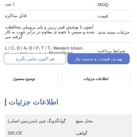
۱ عدد
MOQ:
قابل مذاکره
قیمت:
آیفون با پوشش فیبر رزین و پلی پروپیلن محافظت
شده و سپس با جعبه ی مقاوم در برابر چوب به کار
جزئیات بسته بندی:
گرفته می
L / C، D / A، D / P، T / T، Western Union،
شرایط پرداخت:
MoneyGram، در صورت نقدی، سپرده
بهترین قیمت رو بدست بیار
هم اکنون تماس بگیرید
اطلاعات جزئیات
توضیح محصول
اطلاعات جزئیات
محل منبع:
گوانگدونگ چین (سرزمین اصلی)
گواهی:
ISO,CE