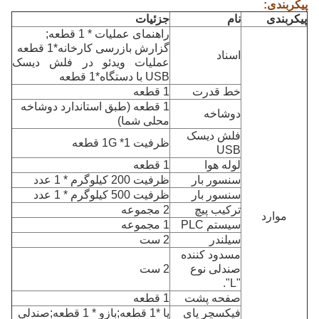
پیکربندی
:
پیکربندی
نام
جزئیات
راهنمای عملیات * 1 قطعه;
گزارش بازرسی کارخانه*1 قطعه
اسناد
عملیات ویدئو در فلش دیسک
USB با دستگاه*1 قطعه
خط قدرت
1 قطعه
1 قطعه (طبق استاندارد دوشاخه
دوشاخه
محلی شما)
فلش دیسک
ظرفیت 1G *1 قطعه
USB
لوله هوا
1 قطعه
سنسور بار
ظرفیت 200 کیلوگرم * 1 عدد
سنسور بار
ظرفیت 500 کیلوگرم * 1 عدد
ترکیب پیچ
2 مجموعه
موارد
سیستم PLC
1 مجموعه
سیلندر
2 ست
مسدود کننده
صندلی نوع
2 ست
"L".
صفحه پشت
1 قطعه
فیکسچر پای
پا *1 قطعه;بازو * 1 قطعه;صندلی