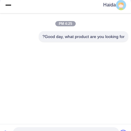
Haida
تماس سریع
4:25 PM
آدرس
Good day, what product are you looking for?
اتاق 105، ساختمان F4، منطقه F، شهر دیجیتال تیانان، منطقه
نانچنگ، شهر دونگوان، استان گوانگدونگ، چین
تلفن
86-0769-89055588
نامه الکترونیکی
salesmanager@qc-test.com
حریم خصوصی
|
نقشه سایت
| چین خوب کیفیت دستگاه های تست
کشش تامین کننده. حق چاپ © 2013-2026 Guangdong Haida