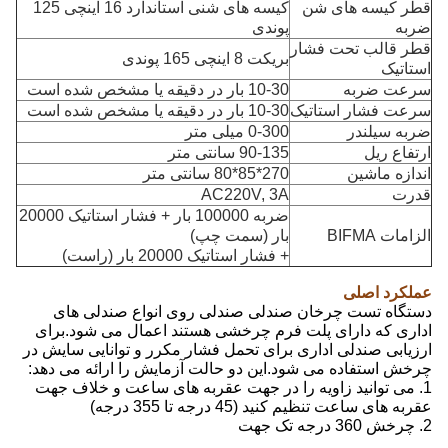
قطر کیسه های شن
کیسه های شنی استاندارد 16 اینچی 125
ضربه
پوندی
قطر قالب تحت فشار
بریکت 8 اینچی 165 پوندی
استاتیک
سرعت ضربه
10-30 بار در دقیقه یا مشخص شده است
سرعت فشار استاتیک
10-30 بار در دقیقه یا مشخص شده است
ضربه سیلندر
0-300 میلی متر
ارتفاع ریل
90-135 سانتی متر
اندازه ماشین
270*85*80 سانتی متر
قدرت
AC220V, 3A
ضربه 100000 بار + فشار استاتیک 20000
الزامات BIFMA
بار (سمت چپ)
+ فشار استاتیک 20000 بار (راست)
عملکرد اصلی
دستگاه تست چرخان صندلی صندلی روی انواع صندلی های
اداری که دارای پلت فرم چرخشی هستند اعمال می شود.برای
ارزیابی صندلی اداری برای تحمل فشار مکرر و توانایی سایش در
چرخش استفاده می شود.این دو حالت آزمایش را ارائه می دهد:
1. می توانید زاویه را در جهت عقربه های ساعت و خلاف جهت
عقربه های ساعت تنظیم کنید (45 درجه تا 355 درجه)
2. چرخش 360 درجه تک جهت