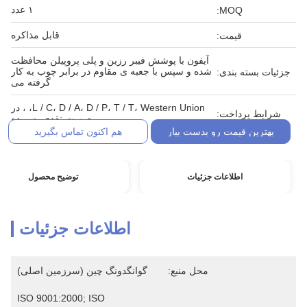
۱ عدد
MOQ:
قابل مذاکره
قیمت:
آیفون با پوشش فیبر رزین و پلی پروپیلن محافظت
شده و سپس با جعبه ی مقاوم در برابر چوب به کار
جزئیات بسته بندی:
گرفته می
L / C، D / A، D / P، T / T، Western Union، ، در
شرایط پرداخت:
صورت نقدی، سپرده
بهترین قیمت رو بدست بیار
هم اکنون تماس بگیرید
اطلاعات جزئیات
توضیح محصول
اطلاعات جزئیات
محل منبع:
گوانگدونگ چین (سرزمین اصلی)
ISO 9001:2000; ISO 