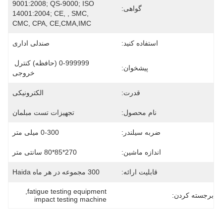
9001:2008; QS-9000; ISO 
گواهی:
14001:2004; CE, , SMC, 
CMC, CPA, CE,CMA,IMC
استفاده کنید:
صندلی اداری
0-999999 (حافظه) کنترل 
پیشخوان:
خروجی
قدرت:
الکترونیکی
نام محصول:
تجهیزات تست مبلمان
ضربه سیلندر:
0-300 میلی متر
اندازه ماشین:
270*85*80 سانتی متر
قابلیت ارائه:
300 مجموعه در هر ماه Haida
, 
fatigue testing equipment
برجسته کردن:
impact testing machine