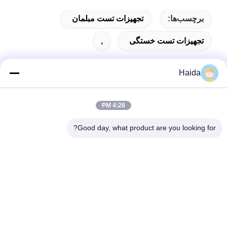
برچسب‌ها:
تجهیزات تست مبلمان
تجهیزات تست خستگی
,
Haida
تماس سریع
4:28 PM
آدرس
Good day, what product are you looking for?
اتاق 105، ساختمان F4، منطقه F، شهر دیجیتال تیانان، منطقه
نانچنگ، شهر دونگوان، استان گوانگدونگ، چین
تلفن
86-0769-89055588
نامه الکترونیکی
salesmanager@qc-test.com