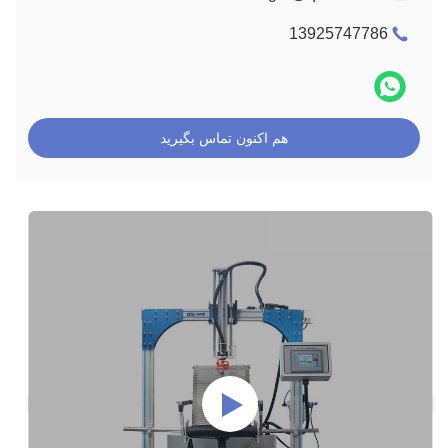
13925747786
هم اکنون تماس بگیرید