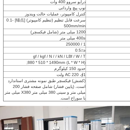
درایو سروو 400 وات
توپ پیچ وارداتی
کنترل کامپیوتر، عملیات حالت ویندوز
سرعت قابل تنظیم (تنظیم کامپیوتر) [锚点] 0.1-
500mm/min
1200 میلی متر (شامل فیکسچر)
≤400 میلی متر
1 / 250000
≤0.5٪
gf / kgf / N / / kN / LBf / W / T
(L * W * H) 880 * 510 * 1490mm;
حدود 150 کیلوگرم
1∮، AC 220 ولت
(کشش) فیکسچر طبق نمونه مشتری استاندارد
است، (پایین فشار) شامل صفحه فشار 200
میلی متر و سینی 380 میلی متر X380 میلی متر
با سوراخ است.