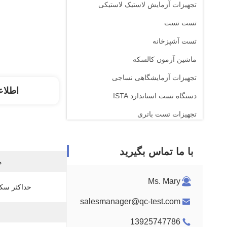
تجهیزات آزمایش لاستیک لاستیکی
تست تست
تست آشپزخانه
ماشین آزمون کالسکه
تجهیزات آزمایشگاهی نساجی
اطلاع
دستگاه تست استاندارد ISTA
تجهیزات تست باتری
دستگاه تجزیه و تحلیل شیمیایی
با ما تماس بگیرید
تجهیزات آزمایش قابل احتراق
م
Ms. Mary
حداکثر سکت
salesmanager@qc-test.com
13925747786