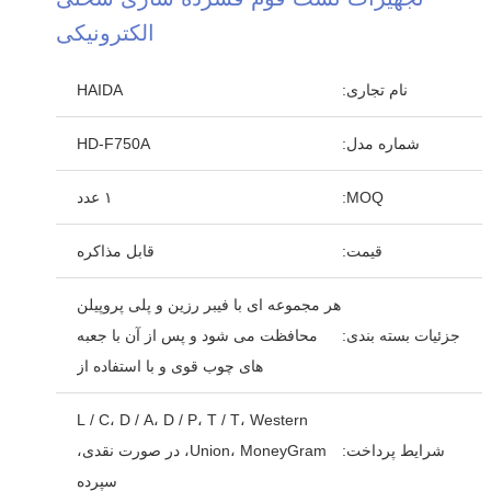
الکترونیکی
نام تجاری:
HAIDA
شماره مدل:
HD-F750A
MOQ:
۱ عدد
قیمت:
قابل مذاکره
هر مجموعه ای با فیبر رزین و پلی پروپیلن
جزئیات بسته بندی:
محافظت می شود و پس از آن با جعبه
های چوب قوی و با استفاده از
L / C، D / A، D / P، T / T، Western
شرایط پرداخت:
Union، MoneyGram، در صورت نقدی،
سپرده