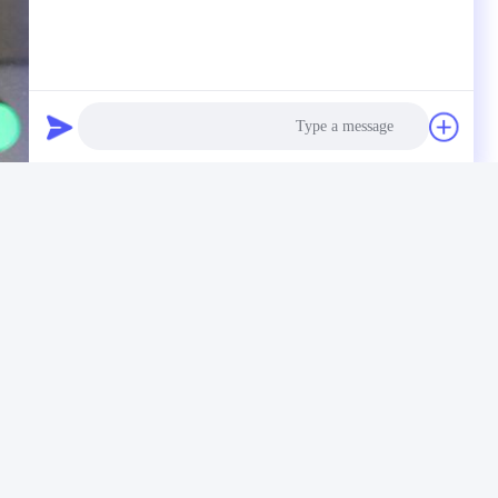
Photo
Video Call
Audio Call