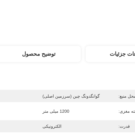
ات جزئیات
توضیح محصول
حل منبع:
گوانگدونگ چین (سرزمین اصلی)
ه مغزی:
1200 میلی متر
قدرت:
الکترونیکی