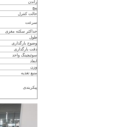
راندن
پیچ
حالت کنترل
سرعت
حداکثر سکته مغزی
طول
وضوح بارگذاری
دقت بارگذاری
سوئیچینگ واحد
ابعاد
وزن
منبع تغذیه
پیکربندی