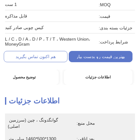
1 ست
MOQ:
قابل مذاکره
قیمت:
کیس چوبی صادر کنید
جزئیات بسته بندی:
L / C ، D / A ، D / P ، T / T ، Western Union،
شرایط پرداخت:
MoneyGram
بهترین قیمت رو بدست بیار
هم اکنون تماس بگیرید
اطلاعات جزئیات
توضیح محصول
اطلاعات جزئیات
گوانگدونگ ، چین (سرزمین 
محل منبع:
اصلی)
بعد اتاقی:
1300*500*1460 میلی متر