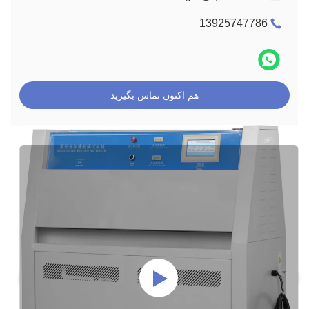
13925747786
هم اکنون تماس بگیرید