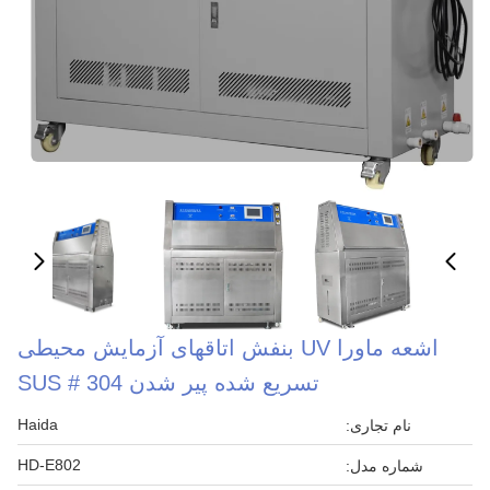
اشعه ماورا UV بنفش اتاقهای آزمایش محیطی
تسریع شده پیر شدن SUS # 304
Haida
نام تجاری:
HD-E802
شماره مدل: