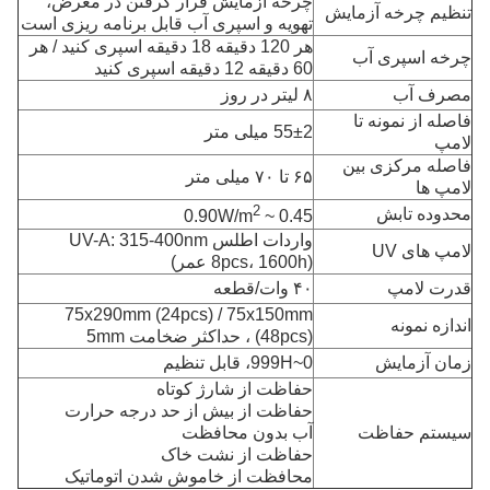
چرخه آزمایش قرار گرفتن در معرض،
تنظیم چرخه آزمایش
تهویه و اسپری آب قابل برنامه ریزی است
هر 120 دقیقه 18 دقیقه اسپری کنید / هر
چرخه اسپری آب
60 دقیقه 12 دقیقه اسپری کنید
مصرف آب
۸ لیتر در روز
فاصله از نمونه تا
55±2 میلی متر
لامپ
فاصله مرکزی بین
۶۵ تا ۷۰ میلی متر
لامپ ها
2
محدوده تابش
0.45 ~ 0.90W/m
واردات اطلس UV-A: 315-400nm
لامپ های UV
(8pcs، 1600h عمر)
قدرت لامپ
۴۰ وات/قطعه
75x290mm (24pcs) / 75x150mm
اندازه نمونه
(48pcs) ، حداکثر ضخامت 5mm
زمان آزمایش
0~999H، قابل تنظیم
حفاظت از شارژ کوتاه
حفاظت از بیش از حد درجه حرارت
سیستم حفاظت
آب بدون محافظت
حفاظت از نشت خاک
محافظت از خاموش شدن اتوماتیک