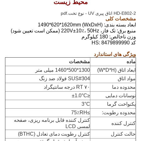
محیط زیست
HD-E802-2 اتاق پیری UV - نوع تخت.pdf
مشخصات کلی
ابعاد بسته بندی: (WxDxH) 1490*620*1620mm
منبع برق: تک فاز، 220V±10٪، 50Hz (ممکن است تعیین شود)
وزن ناخالص: 180 کیلوگرم
کد HS: 8479899990
ویژگی های استاندارد
ماده
مشخصات
ابعاد اتاق (W*D*H)
1300*500*1460 میلی متر
مواد اتاق
SUS#304 فولاد ضد زنگ
محدوده دما
RT ۷۰ درجه سانتیگراد
نوسانات دمایی
≤±1.0°C
یکنواخت گرما
3°C
محدوده رطوبت:
≥75٪RH
کنترل کننده قابل برنامه ریزی، صفحه
کنترل کننده
لمسی LCD
حالت کنترل
کنترل رطوبت دمای تعادل (BTHC)