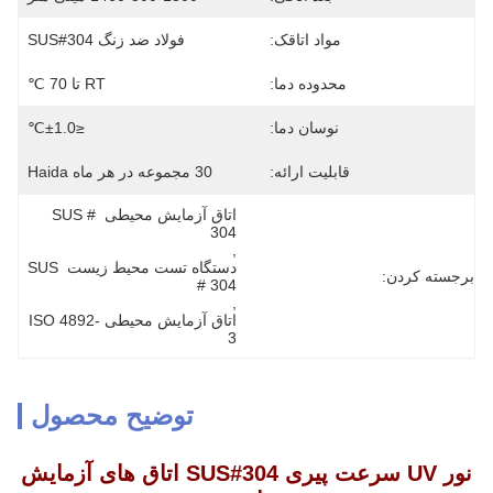
مواد اتاقک:
فولاد ضد زنگ SUS#304
محدوده دما:
RT تا 70 ℃
نوسان دما:
≤±1.0℃
قابلیت ارائه:
30 مجموعه در هر ماه Haida
اتاق آزمایش محیطی SUS # 
304
, 
دستگاه تست محیط زیست SUS 
برجسته کردن:
# 304
, 
اتاق آزمایش محیطی ISO 4892-
3
توضیح محصول
نور UV سرعت پیری SUS#304 اتاق های آزمایش