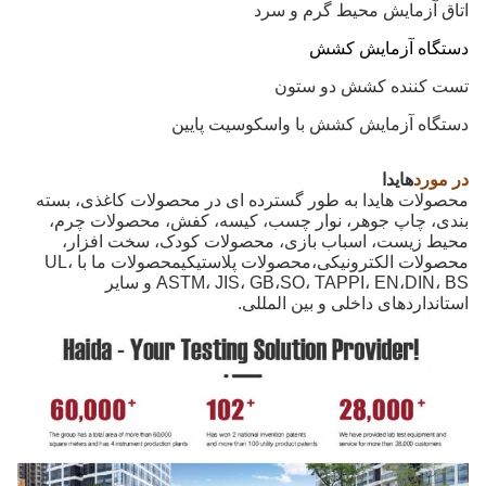
اتاق آزمایش محیط گرم و سرد
دستگاه آزمایش کشش
تست کننده کشش دو ستون
دستگاه آزمایش کشش با واسکوسیت پایین
در مورد
هايدا
محصولات هایدا به طور گسترده ای در محصولات کاغذی، بسته
بندی، چاپ جوهر، نوار چسب، کیسه، کفش، محصولات چرم،
محیط زیست، اسباب بازی، محصولات کودک، سخت افزار،
محصولات الکترونیکی،محصولات پلاستیکیمحصولات ما با UL،
ASTM، JIS، GB،SO، TAPPI، EN،DIN، BS و سایر
استانداردهای داخلی و بین المللی.