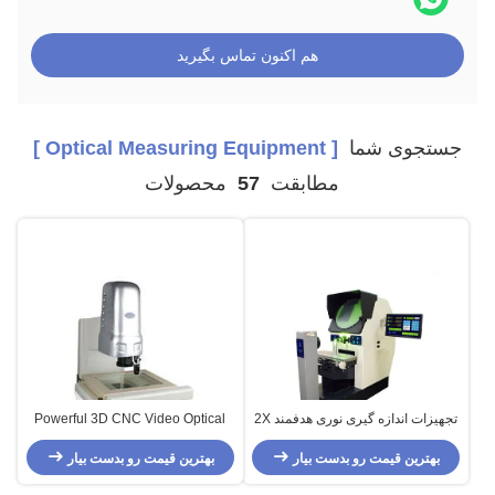
هم اکنون تماس بگیرید
جستجوی شما
[ Optical Measuring Equipment ]
مطابقت
57
محصولات
تجهیزات اندازه گیری نوری هدفمند 2X
Powerful 3D CNC Video Optical
، میکروسکوپ دیجیتال دقیق 2um
Measurement Equipment With
بهترین قیمت رو بدست بیار
0.7-4.5X Zoom Lens
بهترین قیمت رو بدست بیار