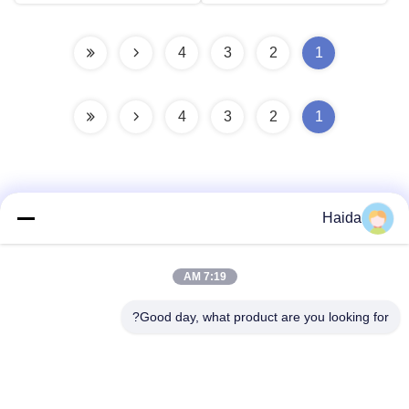
4
3
2
1
4
3
2
1
Haida
تماس سریع
7:19 AM
آدرس
Good day, what product are you looking for?
اتاق 105، ساختمان F4، منطقه F، شهر دیجیتال تیانان، منطقه
نانچنگ، شهر دونگوان، استان گوانگدونگ، چین
تلفن