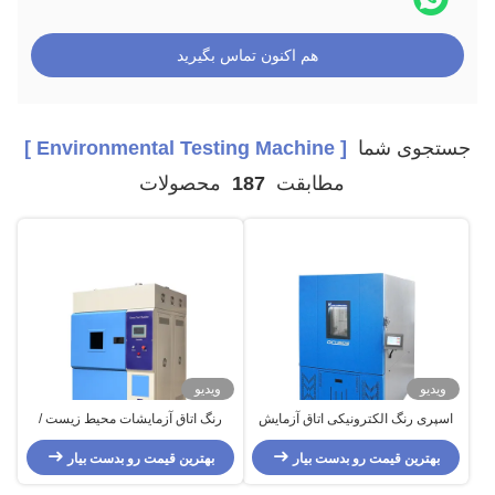
هم اکنون تماس بگیرید
جستجوی شما
[ Environmental Testing Machine ]
مطابقت
187
محصولات
ویدیو
ویدیو
اسپری رنگ الکترونیکی اتاق آزمایش
رنگ اتاق آزمایشات محیط زیست /
محیطی سیکل حرارتی
کنترل دما کنترل زنجیره ای سنسور
بهترین قیمت رو بدست بیار
لامپ زنون
بهترین قیمت رو بدست بیار