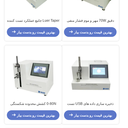
دقيق 70W مهر و موم فشار منفی
Luer Taper جامع عملکرد تست کننده
تست آسان برای گرفتن
با محدوده گشتاور از 0.010N.m
0.500N.m
بهترین قیمت رو بدست بیار
بهترین قیمت رو بدست بیار
ذخیره سازی داده های USB تست
0-80N کشش محدوده شکستگی
کننده نیروی نفوذ سوزن پزشکی
نیروی و اتصال قدرت تست
100mm/min سرعت حرکت
بهترین قیمت رو بدست بیار
بهترین قیمت رو بدست بیار