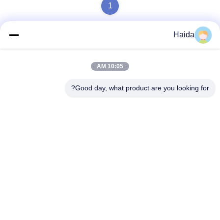
1
Haida
تماس سریع
10:05 AM
آدرس
Good day, what product are you looking for?
اتاق 105، ساختمان F4، منطقه F، شهر دیجیتال تیانان، منطقه
نانچنگ، شهر دونگوان، استان گوانگدونگ، چین
تلفن
86-0769-89055588
نامه الکترونیکی
salesmanager@qc-test.com