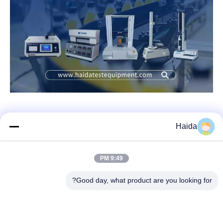
Haida
تماس سریع
9:49 PM
آدرس
Good day, what product are you looking for?
اتاق 105، ساختمان F4، منطقه F، شهر دیجیتال تیانان، منطقه
نانچنگ، شهر دونگوان، استان گوانگدونگ، چین