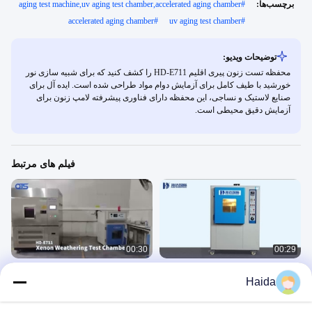
برچسب‌ها:
#
aging test machine,uv aging test chamber,accelerated aging chamber
accelerated aging chamber
#
uv aging test chamber
#
توضیحات ویدیو:
محفظه تست زنون پیری اقلیم HD-E711 را کشف کنید که برای شبیه سازی نور
خورشید با طیف کامل برای آزمایش دوام مواد طراحی شده است. ایده آل برای
صنایع لاستیک و نساجی، این محفظه دارای فناوری پیشرفته لامپ زنون برای
آزمایش دقیق محیطی است.
فیلم های مرتبط
00:30
00:29
اتاق آزمایش ضد زرد شدن با سرعت
آزمایش/ماشین آزمایش مقاومت در برابر
Haida
هواشناسی
آب و هوا لامپ زینون
环境
环境
November 26, 2024
December 14, 2024