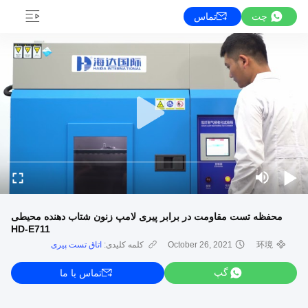
چت
تماس
محفظه تست مقاومت در برابر پیری لامپ زنون شتاب دهنده محیطی
HD-E711
环境
October 26, 2021
کلمه کلیدی:
اتاق تست پیری
گپ
تماس با ما