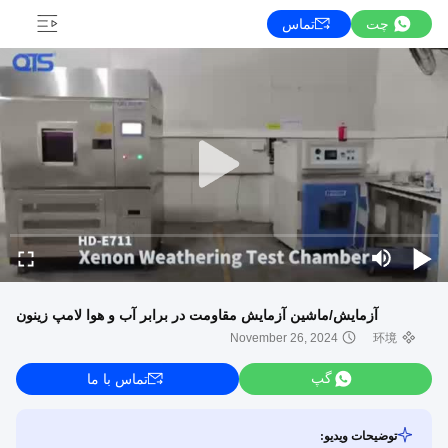
چت
تماس
آزمایش/ماشین آزمایش مقاومت در برابر آب و هوا لامپ زینون
November 26, 2024
环境
گپ
تماس با ما
توضیحات ویدیو: