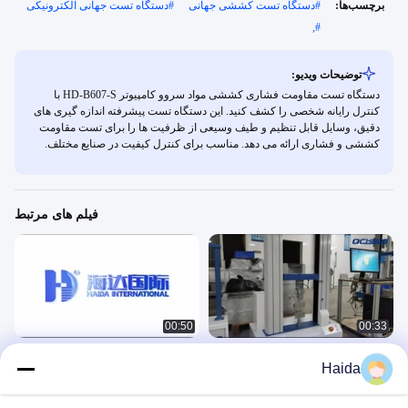
برچسب‌ها:
#
دستگاه تست کششی جهانی
#
دستگاه تست جهانی الکترونیکی
,
#
توضیحات ویدیو:
دستگاه تست مقاومت فشاری کششی مواد سروو کامپیوتر HD-B607-S با
کنترل رایانه شخصی را کشف کنید. این دستگاه تست پیشرفته اندازه گیری های
دقیق، وسایل قابل تنظیم و طیف وسیعی از ظرفیت ها را برای تست مقاومت
کششی و فشاری ارائه می دهد. مناسب برای کنترل کیفیت در صنایع مختلف.
فیلم های مرتبط
00:50
00:33
ماشین آلات تست کشش دو ستون HD-
ماشین آلات تست کشش HD-B604-S
Haida
B604
力学
力学
June 07, 2023
June 29, 2023